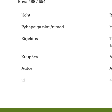
Kuva 488 / 554
Koht
R
Pyhapaiga nimi/nimed
H
Kirjeldus
T
a
Kuupäev
A
Autor
A
id
4