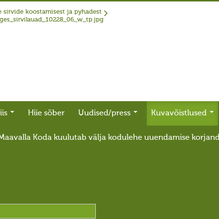
 sirvide koostamisest ja pyhadest
iis
Hiie sõber
Uudised/press
Kuvavõistlused
Maavalla Koda kuulutab välja kodulehe uuendamise korjan