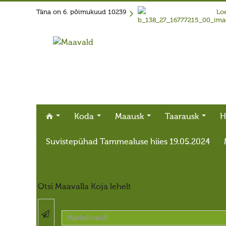
Täna on
6. põimukuud 10239
Loe
Koda
Maausk
Taarausk
H
Suvistepühad Tammealuse hiies 19.05.2024
X
Otsi Maavalla Koja lehelt