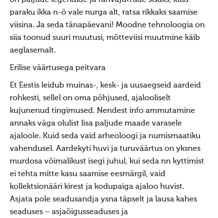
on paljude legendide ja rahvajuttude sisuks, kuid
Ajastaeg
paraku ikka n-ö vale nurga alt, ratsa rikkaks saamise
Sirvide koostamisest
viisina. Ja seda tänapäevani! Moodne tehnoloogia on
siia toonud suuri muutusi, mõtteviisi muutmine käib
Maarahva pyhad
aeglasemalt.
Kõik pyhad
Erilise väärtusega peitvara
Sydakuu
Et Eestis leidub muinas-, kesk- ja uusaegseid aardeid
Radokuu
rohkesti, sellel on oma põhjused, ajalooliselt
Urbekuu
kujunenud tingimused. Nendest info ammutamine
annaks väga olulist lisa paljude maade varasele
Mahlakuu
ajaloole. Kuid seda vaid arheoloogi ja numismaatiku
Lehekuu
vahendusel. Aardekyti huvi ja turuväärtus on yksnes
Pärnakuu
murdosa võimalikust isegi juhul, kui seda nn kyttimist
ei tehta mitte kasu saamise eesmärgil, vaid
Heinakuu
kollektsionääri kirest ja kodupaiga ajaloo huvist.
Põimukuu
Asjata pole seadusandja ysna täpselt ja lausa kahes
Sygiskuu
seaduses – asjaõigusseaduses ja