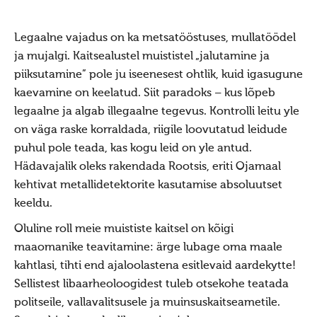
Uudised 10219 (2006)
Uudised 10218 (2005)
Legaalne vajadus on ka metsatööstuses, mullatöödel
Uudised 10217 (2004)
ja mujalgi. Kaitsealustel muististel „jalutamine ja
piiksutamine” pole ju iseenesest ohtlik, kuid igasugune
Uudised 10216 (2003)
kaevamine on keelatud. Siit paradoks – kus lõpeb
Uudised 10215 (2002)
legaalne ja algab illegaalne tegevus. Kontrolli leitu yle
Press
on väga raske korraldada, riigile loovutatud leidude
puhul pole teada, kas kogu leid on yle antud.
Teema: usuvabadus
Hädavajalik oleks rakendada Rootsis, eriti Ojamaal
Teema: Maavalla Koda
kehtivat metallidetektorite kasutamise absoluutset
Teema: maausk
keeldu.
Kuvavõistlused
Oluline roll meie muististe kaitsel on kõigi
maaomanike teavitamine: ärge lubage oma maale
Hiite kuvavõistlus 2019
kahtlasi, tihti end ajaloolastena esitlevaid aardekytte!
Hiite kuvavõistlus 2019
Sellistest libaarheoloogidest tuleb otsekohe teatada
Hiite kuvavõistlus 2019 lisa
politseile, vallavalitsusele ja muinsuskaitseametile.