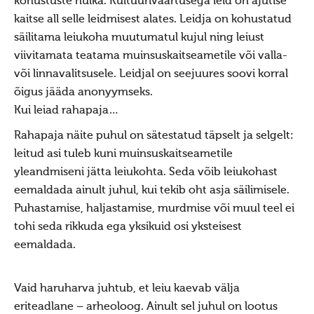
kohustuste hulka. Kultuuriväärtusega leid on ajutise
Hiis
kaitse all selle leidmisest alates. Leidja on kohustatud
Hiitest
säilitama leiukoha muutumatul kujul ning leiust
viivitamata teatama muinsuskaitseametile või valla-
Hiitest
või linnavalitsusele. Leidjal on seejuures soovi korral
Hiite ylevaatus
õigus jääda anonyymseks.
Hiite konverents
Kui leiad rahapaja…
Dokumendid
Rahapaja näite puhul on sätestatud täpselt ja selgelt:
leitud asi tuleb kuni muinsuskaitseametile
Pöördumine looduslike pühapaikade kaitseks
yleandmiseni jätta leiukohta. Seda võib leiukohast
Raamat "Looduslikud pühapaigad"
eemaldada ainult juhul, kui tekib oht asja säilimisele.
Hiied
Puhastamise, haljastamise, murdmise või muul teel ei
tohi seda rikkuda ega yksikuid osi yksteisest
Mahu kihelkond
eemaldada.
Kunda Hiiemägi
Panga panga hiis
Vaid haruharva juhtub, et leiu kaevab välja
Kose kihelkond
eriteadlane – arheoloog. Ainult sel juhul on lootus