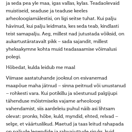
Jumiõie jutud
ja seda pea yle maa, igas vallas, kylas. Teadaolevaid
Usuvabadus
muistiseid, seaduse ja teaduse keeles
arheoloogiamälestisi, on ligi seitse tuhat. Kui palju
Kirikute ja koguduste seadus
hävinud, kui palju leidmata, kes seda teab, kindlasti
Usuliste Yhenduste Ymarlaud
teist samapalju. Aeg, millest nad jutustada võiksid, on
aukartustäratavalt pikk – sada sajandit, millest
Yldist
yheksakymne kohta muid teadasaamise võimalusi
Seadusandlus
polegi.
Koostöö
Hõbedat, kulda leidub me maal
Sõbrad ja koostööpartnerid
Viimase aastatuhande jooksul on esivanemad
Maausk
maapõue maha jätnud – sinna peitnud või unustanud
Maausust
– rohkesti vara. Kui potikillu ja söestunud palgijupi
tähenduse mõistmiseks vajame arheoloogi
Maausust
vahendamist, siis aardeleiu puhul näib asi lihtsam
Eluring
olevat: pronks, hõbe, kuld, myndid, ehted, relvad –
selge, et väärtuslikud. Maetud ja taas leitud rahapada
Elulaad