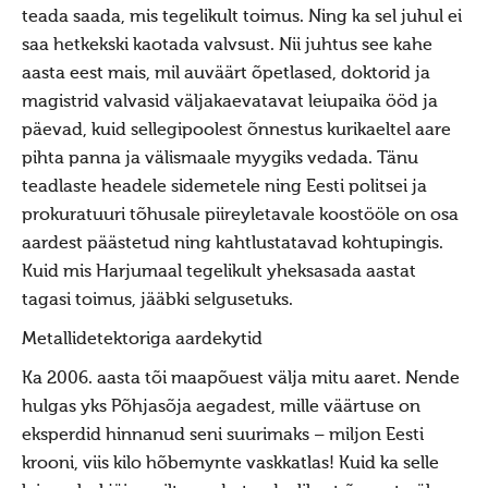
teada saada, mis tegelikult toimus. Ning ka sel juhul ei
Haljala kihelkond
saa hetkekski kaotada valvsust. Nii juhtus see kahe
Ebavere kihelkond
aasta eest mais, mil auväärt õpetlased, doktorid ja
Juelehtme kihelkond
magistrid valvasid väljakaevatavat leiupaika ööd ja
päevad, kuid sellegipoolest õnnestus kurikaeltel aare
Maardu hiis
pihta panna ja välismaale myygiks vedada. Tänu
Palukyla Hiiemägi
teadlaste headele sidemetele ning Eesti politsei ja
prokuratuuri tõhusale piireyletavale koostööle on osa
Hiie sõber
aardest päästetud ning kahtlustatavad kohtupingis.
Uudised/press
Kuid mis Harjumaal tegelikult yheksasada aastat
Uudised
tagasi toimus, jääbki selgusetuks.
Uudised 10236 (2023)
Metallidetektoriga aardekytid
ILMUS MAAVALLA KALENDER 10237 (2024)
Ka 2006. aasta tõi maapõuest välja mitu aaret. Nende
Uudised 10230 (2017) kuni 10236 (2023)
hulgas yks Põhjasõja aegadest, mille väärtuse on
eksperdid hinnanud seni suurimaks – miljon Eesti
Uudised 10229 (2016)
krooni, viis kilo hõbemynte vaskkatlas! Kuid ka selle
Uudised 10228 (2015)