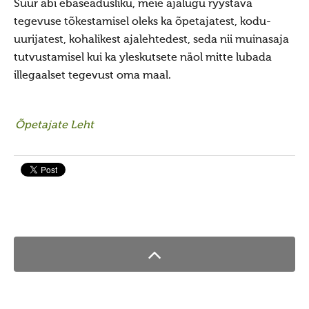
Suur abi ebaseadusliku, meie ajalugu ryystava
Saada oma kuva võistlusele
tegevuse tõkestamisel oleks ka õpetajatest, kodu-
Vanemad kuvavõistlused
uurijatest, kohalikest ajalehtedest, seda nii muinasaja
Hiite kuvavõistlus 2018
tutvustamisel kui ka yleskutsete näol mitte lubada
illegaalset tegevust oma maal.
Hiite kuvavõistlus 2018 lisa
Hiite kuvavõistlus 2017
Õpetajate Leht
Hiite kuvavõistlus 2017 lisa
Hiite kuvavõistlus 2016
Hiite kuvavõistlus 2016 lisa
Hiite kuvavõistlus 2015
Hiite kuvavõistlus 2015 lisa
Hiite kuvavõistlus 2014
Hiite kuvavõistlus 2014 lisa
Hiite kuvavõistlus 2014 võitjad