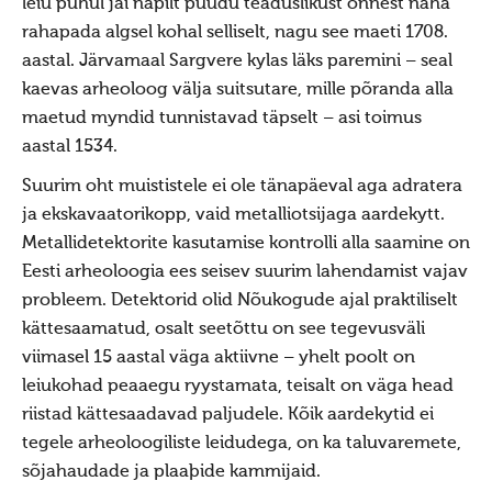
leiu puhul jäi napilt puudu teaduslikust õnnest näha
rahapada algsel kohal selliselt, nagu see maeti 1708.
Uudised 10227 (2014)
aastal. Järvamaal Sargvere kylas läks paremini – seal
Uudised 10226 (2013)
kaevas arheoloog välja suitsutare, mille põranda alla
Uudised 10225 (2012)
maetud myndid tunnistavad täpselt – asi toimus
aastal 1534.
Uudised 10224 (2011)
Suurim oht muististele ei ole tänapäeval aga adratera
Uudised 10223 (2010)
ja ekskavaatorikopp, vaid metalliotsijaga aardekytt.
Kuud
Metallidetektorite kasutamise kontrolli alla saamine on
Pyhad
Eesti arheoloogia ees seisev suurim lahendamist vajav
probleem. Detektorid olid Nõukogude ajal praktiliselt
Suvistepühad Tammealuse hiies 19.05.2024
kättesaamatud, osalt seetõttu on see tegevusväli
Vanemad uudised
viimasel 15 aastal väga aktiivne – yhelt poolt on
Uudised 10222 (2009)
leiukohad peaaegu ryystamata, teisalt on väga head
riistad kättesaadavad paljudele. Kõik aardekytid ei
Uudised 10221 (2008)
tegele arheoloogiliste leidudega, on ka taluvaremete,
Uudised 10220 (2007)
sõjahaudade ja plaaþide kammijaid.