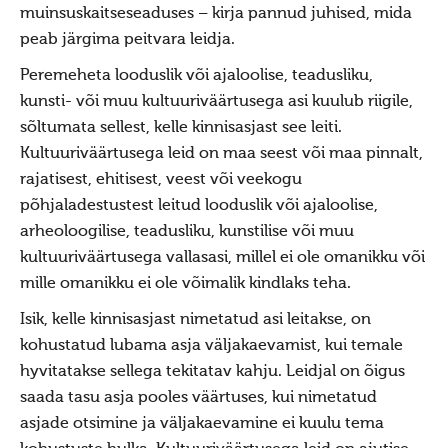
muinsuskaitseseaduses – kirja pannud juhised, mida
Porikuu
peab järgima peitvara leidja.
Kooljakuu
Peremeheta looduslik või ajaloolise, teadusliku,
Jõulukuu
kunsti- või muu kultuuriväärtusega asi kuulub riigile,
Liikuvad pyhad
sõltumata sellest, kelle kinnisasjast see leiti.
Kultuuriväärtusega leid on maa seest või maa pinnalt,
Taarausk
rajatisest, ehitisest, veest või veekogu
Taarausust
põhjaladestustest leitud looduslik või ajaloolise,
Taarausulistest. Kaupo Deemant
arheoloogilise, teadusliku, kunstilise või muu
kultuuriväärtusega vallasasi, millel ei ole omanikku või
Kustas Utuste elutöö peatähiseid
mille omanikku ei ole võimalik kindlaks teha.
Taaralastest ja Kustas Utuste kirjakogust. Küllo
Isik, kelle kinnisasjast nimetatud asi leitakse, on
Arjakas
kohustatud lubama asja väljakaevamist, kui temale
Hiis nr 2 (II pool)
hyvitatakse sellega tekitatav kahju. Leidjal on õigus
Hiis nr 1
saada tasu asja pooles väärtuses, kui nimetatud
asjade otsimine ja väljakaevamine ei kuulu tema
Kirjad