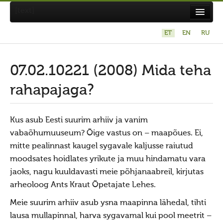
[text]
ET
EN
RU
Suvistepühad Tammealuse hiies 19.05.2024
Koda
07.02.10221 (2008) Mida teha
Taarausuliste ja Maausuliste Maavalla Koda
rahapajaga?
Eetikakoodeks
Põhikiri
Kus asub Eesti suurim arhiiv ja vanim
vabaõhumuuseum? Õige vastus on – maapõues. Ei,
Aastaaruanded
mitte pealinnast kaugel sygavale kaljusse raiutud
Kuidas liituda kojaga?
moodsates hoidlates yrikute ja muu hindamatu vara
Maavalla Koja juhtimine
jaoks, nagu kuuldavasti meie põhjanaabreil, kirjutas
arheoloog Ants Kraut Õpetajate Lehes.
Kohalikud kojad
Meie suurim arhiiv asub ysna maapinna lähedal, tihti
Avaldused
lausa mullapinnal, harva sygavamal kui pool meetrit –