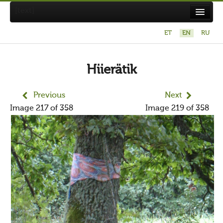
[text]
ET
EN
RU
X
Otsi Maavalla Koja lehelt
Hiierätik
Previous
Next
Image 217 of 358
Image 219 of 358
About Maavalla Koda
News
Religion and culture
Links
Contact
Photography contest