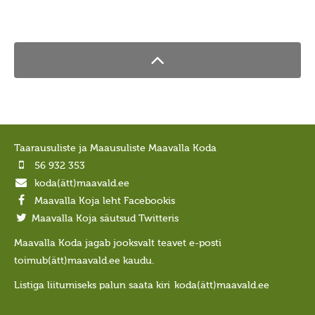
Taarausuliste ja Maausuliste Maavalla Koda
56 932 353
koda(ätt)maavald.ee
Maavalla Koja leht Facebookis
Maavalla Koja säutsud Twitteris
Maavalla Koda jagab jooksvalt teavet e-posti
toimub(ätt)maavald.ee kaudu.
Listiga liitumiseks palun saata kiri
koda(ätt)maavald.ee