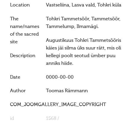
Location
Vastseliina, Lasva vald, Tohkri küla
The
Tohkri Tammetsõõr, Tammetsõõr,
name/names
Tammelump, Ilmamägi.
of the sacred
Augustikuus Tohkri Tammetsõõris
site
käies jäi silma üks suur rätt, mis oli
Description
kellegi poolt seotud ümber puu
anniks hiide.
Date
0000-00-00
Author
Toomas Rämmann
COM_JOOMGALLERY_IMAGE_COPYRIGHT
id
1568 /