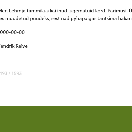
len Lehmja tammikus käi inud lugematuid kord. Pärimusi. Ük
es muudetud puudeks, sest nad pyhapaigas tantsima hakanu
000-00-00
endrik Relve
493 / 1593