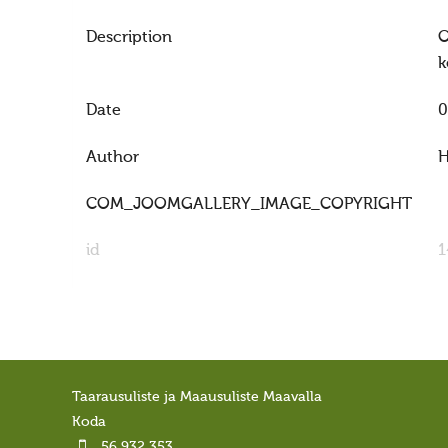
Description
O
k
Date
0
Author
H
COM_JOOMGALLERY_IMAGE_COPYRIGHT
id
1
Taarausuliste ja Maausuliste Maavalla
Koda
56 932 353