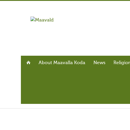
About Maavalla Koda
News
Religio