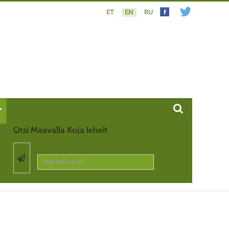
ET
EN
RU
X
Otsi Maavalla Koja lehelt