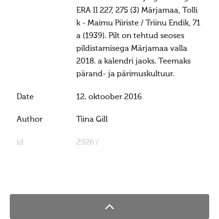
ERA II 227, 275 (3) Märjamaa, Tolli
k - Maimu Piiriste / Triinu Endik, 71
a (1939). Pilt on tehtud seoses
pildistamisega Märjamaa valla
2018. a kalendri jaoks. Teemaks
pärand- ja pärimuskultuur.
Date
12. oktoober 2016
Author
Tiina Gill
id
2926 /