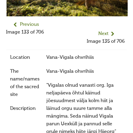
Photography contest 2016
Photography contest 2014
Previous
Photography contest 2014 winners
Image 133 of 706
Next
Image 135 of 706
Location
Vana-Vigala ohvrihiis
The
Vana-Vigala ohvrihiis
name/names
"Vigalas olnud vanasti org. Iga
of the sacred
neljapäeva õhtul käinud
site
jõesuudmest välja kolm hiit ja
Description
läinud orgu suure tamme alla
mängima. Seda näinud Vigala
parun Uexküll ja pannud selle
orule nimeks hiite järgi Hiieorg"