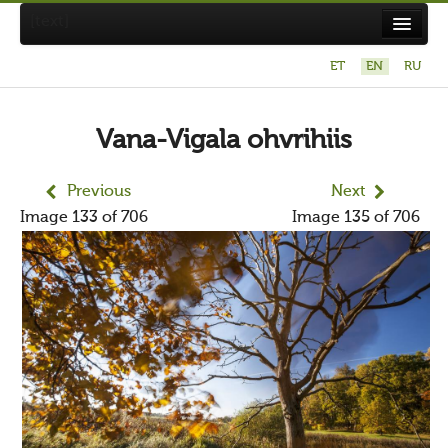
[text]
ET
EN
RU
X
Otsi Maavalla Koja lehelt
Vana-Vigala ohvrihiis
Previous
Next
Image 133 of 706
Image 135 of 706
About Maavalla Koda
News
Religion and culture
Links
Contact
Photography contest