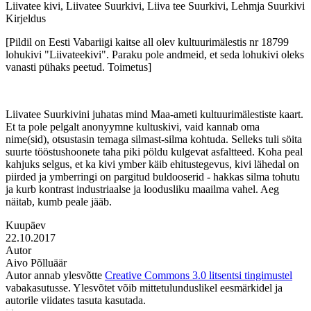
Liivatee kivi, Liivatee Suurkivi, Liiva tee Suurkivi, Lehmja Suurkivi
Kirjeldus
[Pildil on Eesti Vabariigi kaitse all olev kultuurimälestis nr 18799
lohukivi "Liivateekivi". Paraku pole andmeid, et seda lohukivi oleks
vanasti pühaks peetud. Toimetus]
Liivatee Suurkivini juhatas mind Maa-ameti kultuurimälestiste kaart.
Et ta pole pelgalt anonyymne kultuskivi, vaid kannab oma
nime(sid), otsustasin temaga silmast-silma kohtuda. Selleks tuli söita
suurte tööstushoonete taha piki pöldu kulgevat asfaltteed. Koha peal
kahjuks selgus, et ka kivi ymber käib ehitustegevus, kivi lähedal on
piirded ja ymberringi on pargitud buldooserid - hakkas silma tohutu
ja kurb kontrast industriaalse ja loodusliku maailma vahel. Aeg
näitab, kumb peale jääb.
Kuupäev
22.10.2017
Autor
Aivo Põlluäär
Autor annab ylesvõtte
Creative Commons 3.0 litsentsi tingimustel
vabakasutusse. Ylesvõtet võib mittetulunduslikel eesmärkidel ja
autorile viidates tasuta kasutada.