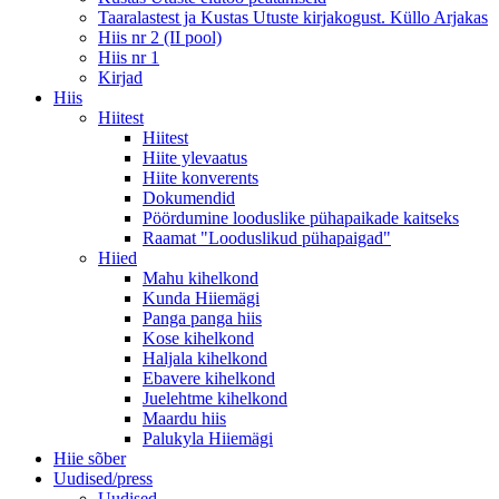
Taaralastest ja Kustas Utuste kirjakogust. Küllo Arjakas
Hiis nr 2 (II pool)
Hiis nr 1
Kirjad
Hiis
Hiitest
Hiitest
Hiite ylevaatus
Hiite konverents
Dokumendid
Pöördumine looduslike pühapaikade kaitseks
Raamat "Looduslikud pühapaigad"
Hiied
Mahu kihelkond
Kunda Hiiemägi
Panga panga hiis
Kose kihelkond
Haljala kihelkond
Ebavere kihelkond
Juelehtme kihelkond
Maardu hiis
Palukyla Hiiemägi
Hiie sõber
Uudised/press
Uudised