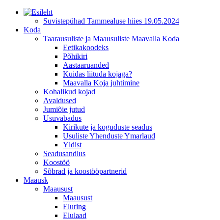
Suvistepühad Tammealuse hiies 19.05.2024
Koda
Taarausuliste ja Maausuliste Maavalla Koda
Eetikakoodeks
Põhikiri
Aastaaruanded
Kuidas liituda kojaga?
Maavalla Koja juhtimine
Kohalikud kojad
Avaldused
Jumiõie jutud
Usuvabadus
Kirikute ja koguduste seadus
Usuliste Yhenduste Ymarlaud
Yldist
Seadusandlus
Koostöö
Sõbrad ja koostööpartnerid
Maausk
Maausust
Maausust
Eluring
Elulaad