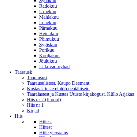
Sydakuu
Radokuu
Urbekuu
Mahlakuu
Lehekuu
Pärnakuu
Heinakuu
Põimukuu
Sygiskuu
Porikuu
Kooljakuu
Jõulukuu
Liikuvad pyhad
Taarausk
Taarausust
Taarausulistest. Kaupo Deemant
Kustas Utuste elutöö peatähiseid
Taaralastest ja Kustas Utuste kirjakogust. Küllo Arjakas
Hiis nr 2 (II pool)
Hiis nr 1
Kirjad
Hiis
Hiitest
Hiitest
Hiite ylevaatus