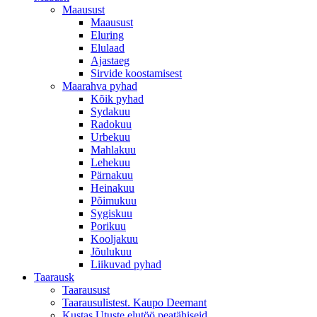
Maausust
Maausust
Eluring
Elulaad
Ajastaeg
Sirvide koostamisest
Maarahva pyhad
Kõik pyhad
Sydakuu
Radokuu
Urbekuu
Mahlakuu
Lehekuu
Pärnakuu
Heinakuu
Põimukuu
Sygiskuu
Porikuu
Kooljakuu
Jõulukuu
Liikuvad pyhad
Taarausk
Taarausust
Taarausulistest. Kaupo Deemant
Kustas Utuste elutöö peatähiseid