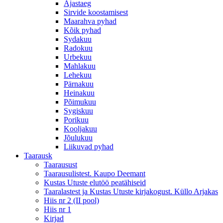
Ajastaeg
Sirvide koostamisest
Maarahva pyhad
Kõik pyhad
Sydakuu
Radokuu
Urbekuu
Mahlakuu
Lehekuu
Pärnakuu
Heinakuu
Põimukuu
Sygiskuu
Porikuu
Kooljakuu
Jõulukuu
Liikuvad pyhad
Taarausk
Taarausust
Taarausulistest. Kaupo Deemant
Kustas Utuste elutöö peatähiseid
Taaralastest ja Kustas Utuste kirjakogust. Küllo Arjakas
Hiis nr 2 (II pool)
Hiis nr 1
Kirjad