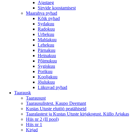
Ajastaeg
Sirvide koostamisest
Maarahva pyhad
Kõik pyhad
Sydakuu
Radokuu
Urbekuu
Mahlakuu
Lehekuu
Pärnakuu
Heinakuu
Põimukuu
Sygiskuu
Porikuu
Kooljakuu
Jõulukuu
Liikuvad pyhad
Taarausk
Taarausust
Taarausulistest. Kaupo Deemant
Kustas Utuste elutöö peatähiseid
Taaralastest ja Kustas Utuste kirjakogust. Küllo Arjakas
Hiis nr 2 (II pool)
Hiis nr 1
Kirjad