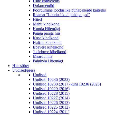
Hiite konverents
Dokumendid
Pöördumine looduslike pühapaikade kaitseks
Raamat "Looduslikud pühapaigad"
Hiied
Mahu kihelkond
Kunda Hiiemägi
Panga panga hiis
Kose kihelkond
Haljala kihelkond
Ebavere kihelkond
Juelehtme kihelkond
Maardu hiis
Palukyla Hiiemägi
Hiie sõber
Uudised/press
Uudised
Uudised 10236 (2023)
Uudised 10230 (2017) kuni 10236 (2023)
Uudised 10229 (2016)
Uudised 10228 (2015)
Uudised 10227 (2014)
Uudised 10226 (2013)
Uudised 10225 (2012)
Uudised 10224 (2011)