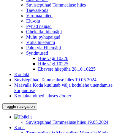
Suvistepühad Tammealuse hiies
Taevaskoda
Virumaa hiied
Elu-olu
Pyhad paigad
Ohekatku hiiemägi
Muhu pyhapaigad
Võlla hiietamm
Palukyla Hiiemägi
Syndmused
Hiie vägi 10226
Hiie vägi 10225
Ebavere hiiepüha 28.10.10225
Kontakt
Suvistepühad Tammealuse hiies 19.05.2024
Maavalla Koda kuulutab välja kodulehe uuendamise
korjanduse
Kontaktandmed jaluses /footer
Toggle navigation
Suvistepühad Tammealuse hiies 19.05.2024
Koda
Taarausuliste ja Maausuliste Maavalla Koda