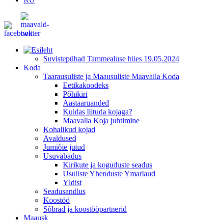
Suvistepühad Tammealuse hiies 19.05.2024
Koda
Taarausuliste ja Maausuliste Maavalla Koda
Eetikakoodeks
Põhikiri
Aastaaruanded
Kuidas liituda kojaga?
Maavalla Koja juhtimine
Kohalikud kojad
Avaldused
Jumiõie jutud
Usuvabadus
Kirikute ja koguduste seadus
Usuliste Yhenduste Ymarlaud
Yldist
Seadusandlus
Koostöö
Sõbrad ja koostööpartnerid
Maausk