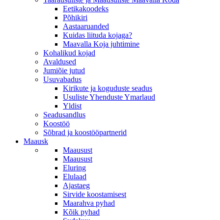
Eetikakoodeks
Põhikiri
Aastaaruanded
Kuidas liituda kojaga?
Maavalla Koja juhtimine
Kohalikud kojad
Avaldused
Jumiõie jutud
Usuvabadus
Kirikute ja koguduste seadus
Usuliste Yhenduste Ymarlaud
Yldist
Seadusandlus
Koostöö
Sõbrad ja koostööpartnerid
Maausk
Maausust
Maausust
Eluring
Elulaad
Ajastaeg
Sirvide koostamisest
Maarahva pyhad
Kõik pyhad