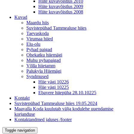
Hiite kuvavõistlus 2010
Hiite kuvavõistlus 2009
Hiite kuvavõistlus 2008
Kuvad
Maardu hiis
Suvistepühad Tammealuse hiies
Taevaskoda
Virumaa hiied
Elu-olu
Pyhad paigad
Ohekatku hiiemägi
Muhu pyhapaigad
Võlla hiietamm
Palukyla Hiiemägi
Syndmused
Hiie vägi 10226
Hiie vägi 10225
Ebavere hiiepüha 28.10.10225
Kontakt
Suvistepühad Tammealuse hiies 19.05.2024
Maavalla Koda kuulutab välja kodulehe uuendamise
korjanduse
Kontaktandmed jaluses /footer
Toggle navigation