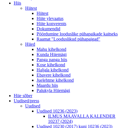
Hiis
Hiitest
Hiitest
Hiite ylevaatus
Hiite konverents
Dokumendid
Pöördumine looduslike pühapaikade kaitseks
Raamat "Looduslikud pühapaigad"
Hiied
Mahu kihelkond
Kunda Hiiemägi
Panga panga hiis
Kose kihelkond
Haljala kihelkond
Ebavere kihelkond
Juelehtme kihelkond
Maardu hiis
Palukyla Hiiemägi
Hiie sõber
Uudised/press
Uudised
Uudised 10236 (2023)
ILMUS MAAVALLA KALENDER
10237 (2024)
Uudised 10230 (2017) kuni 10236 (2023)