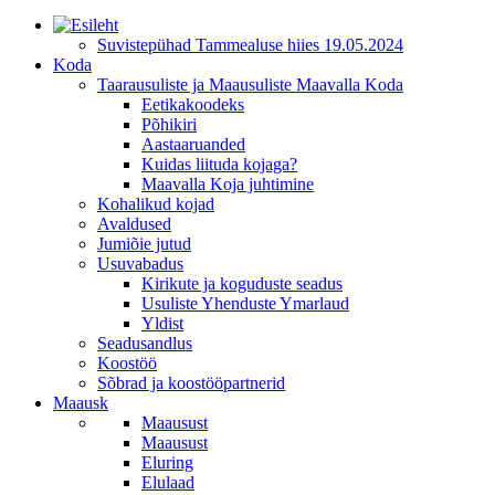
Suvistepühad Tammealuse hiies 19.05.2024
Koda
Taarausuliste ja Maausuliste Maavalla Koda
Eetikakoodeks
Põhikiri
Aastaaruanded
Kuidas liituda kojaga?
Maavalla Koja juhtimine
Kohalikud kojad
Avaldused
Jumiõie jutud
Usuvabadus
Kirikute ja koguduste seadus
Usuliste Yhenduste Ymarlaud
Yldist
Seadusandlus
Koostöö
Sõbrad ja koostööpartnerid
Maausk
Maausust
Maausust
Eluring
Elulaad