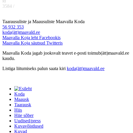
id
3584 /
Taarausuliste ja Maausuliste Maavalla Koda
56 932 353
koda(ätt)maavald.ee
Maavalla Koja leht Facebookis
Maavalla Koja säutsud Twitteris
Maavalla Koda jagab jooksvalt teavet e-posti toimub(ätt)maavald.ee
kaudu.
Listiga liitumiseks palun saata kiri
koda(ätt)maavald.ee
Koda
Maausk
Taarausk
Hiis
Hiie sõber
Uudised/press
Kuvavõistlused
Kuvad