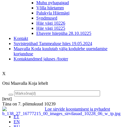
Muhu pyhapaigad
Võlla hiietamm
Palukyla Hiiemägi
Syndmused
Hiie vägi 10226
Hiie vägi 10225
Ebavere hiiepüha 28.10.10225
Kontakt
Suvistepühad Tammealuse hiies 19.05.2024
Maavalla Koda kuulutab välja kodulehe uuendamise
korjanduse
Kontaktandmed jaluses /footer
X
Otsi Maavalla Koja lehelt
[text]
Täna on
7. põimukuud 10239
Loe sirvide koostamisest ja pyhadest
ET
EN
RU