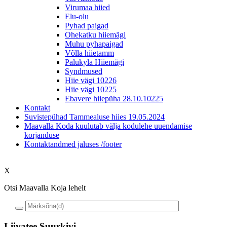
Virumaa hiied
Elu-olu
Pyhad paigad
Ohekatku hiiemägi
Muhu pyhapaigad
Võlla hiietamm
Palukyla Hiiemägi
Syndmused
Hiie vägi 10226
Hiie vägi 10225
Ebavere hiiepüha 28.10.10225
Kontakt
Suvistepühad Tammealuse hiies 19.05.2024
Maavalla Koda kuulutab välja kodulehe uuendamise
korjanduse
Kontaktandmed jaluses /footer
X
Otsi Maavalla Koja lehelt
Liivatee Suurkivi