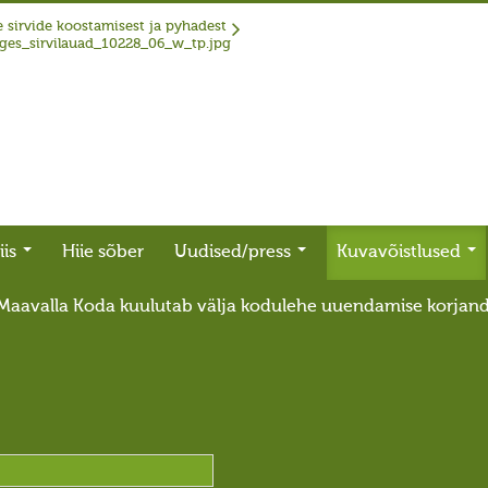
 sirvide koostamisest ja pyhadest
iis
Hiie sõber
Uudised/press
Kuvavõistlused
Maavalla Koda kuulutab välja kodulehe uuendamise korjan