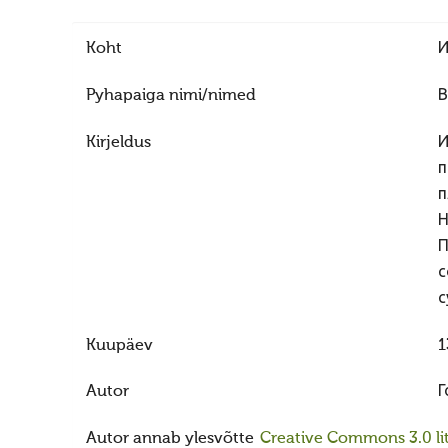
Koht
И
Pyhapaiga nimi/nimed
В
Kirjeldus
И
п
п
Н
П
с
с
Kuupäev
1
Autor
Г
Autor annab ylesvõtte
Creative Commons 3.0 lit