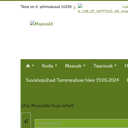
Täna on
6. põimukuud 10239
Loe
Koda
Maausk
Taarausk
H
Suvistepühad Tammealuse hiies 19.05.2024
X
Otsi Maavalla Koja lehelt