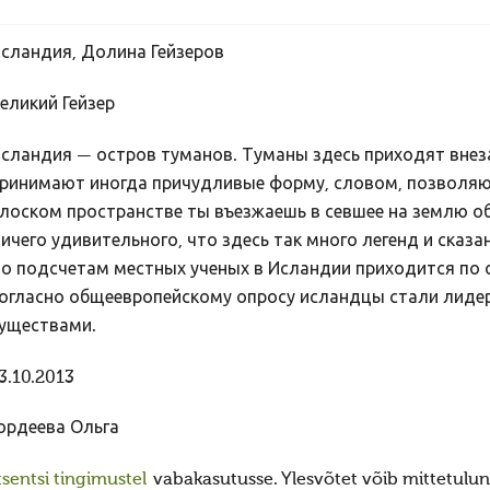
сландия, Долина Гейзеров
еликий Гейзер
сландия — остров туманов. Туманы здесь приходят вне
ринимают иногда причудливые форму, словом, позволяют
лоском пространстве ты въезжаешь в севшее на землю об
ичего удивительного, что здесь так много легенд и сказа
о подсчетам местных ученых в Исландии приходится по о
огласно общеевропейскому опросу исландцы стали лиде
уществами.
3.10.2013
ордеева Ольга
sentsi tingimustel
vabakasutusse. Ylesvõtet võib mittetulund