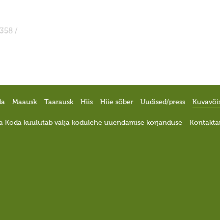
358 /
da
Maausk
Taarausk
Hiis
Hiie sõber
Uudised/press
Kuvavõi
a Koda kuulutab välja kodulehe uuendamise korjanduse
Kontakta