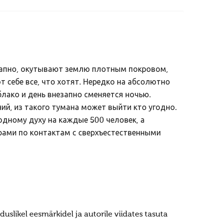
запно, окутывают землю плотным покровом,
 себе все, что хотят. Нередко на абсолютно
лако и день внезапно сменяется ночью.
ний, из такого тумана может выйти кто угодно.
дному духу на каждые 500 человек, а
рами по контактам с сверхъестественными
uslikel eesmärkidel ja autorile viidates tasuta