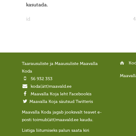
kasutada.
id
4
Ko
Taarausuliste ja Maausuliste Maavalla
Koda
Maavall
56 932 353
koda(ätt)maavald.ee
Maavalla Koja leht Facebookis
Maavalla Koja säutsud Twitteris
Maavalla Koda jagab jooksvalt teavet e-
posti toimub(ätt)maavald.ee kaudu.
Listiga liitumiseks palun saata kiri