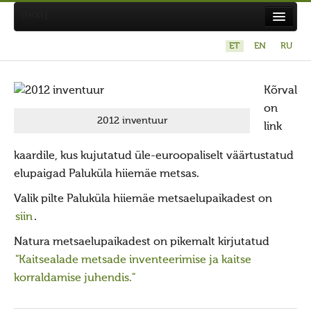
[text]
ET
EN
RU
Suvistepühad Tammealuse hiies 19.05.2024
Kõrval
Koda
on
Taarausuliste ja Maausuliste Maavalla Koda
2012 inventuur
link
Eetikakoodeks
kaardile, kus kujutatud üle-euroopaliselt väärtustatud
Põhikiri
elupaigad Paluküla hiiemäe metsas.
Aastaaruanded
Valik pilte Paluküla hiiemäe metsaelupaikadest on
Kuidas liituda kojaga?
siin
.
Maavalla Koja juhtimine
Natura metsaelupaikadest on pikemalt kirjutatud
"Kaitsealade metsade inventeerimise ja kaitse
Kohalikud kojad
korraldamise juhendis."
Avaldused