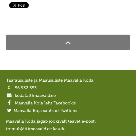
Jumiõie jutud
Usuvabadus
Kirikute ja koguduste seadus
Usuliste Yhenduste Ymarlaud
Yldist
Seadusandlus
Koostöö
Sõbrad ja koostööpartnerid
Taarausuliste ja Maausuliste Maavalla Koda
Maausk
56 932 353
koda(ätt)maavald.ee
Maausust
Maavalla Koja leht Facebookis
Maausust
Maavalla Koja säutsud Twitteris
Eluring
Maavalla Koda jagab jooksvalt teavet e-posti
Elulaad
toimub(ätt)maavald.ee kaudu.