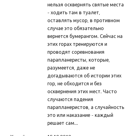
Hiis
нельзя осквернять святые места
- ходить там в туалет,
Hiitest
оставлять мусор, в противном
Hiitest
случае это обязательно
вернется бумерангом. Сейчас на
Hiite ylevaatus
этих горах тренируются и
Hiite konverents
проводят соревнования
Dokumendid
парапланеристы, которые,
разумеется, даже не
Pöördumine looduslike pühapaikade kaitseks
догадываются об истории этих
Raamat "Looduslikud pühapaigad"
гор, не обходится и без
Hiied
осквернения этих мест. Часто
случаются падения
Mahu kihelkond
парапланеристов, а случайность
Kunda Hiiemägi
это или наказание - каждый
Panga panga hiis
решает сам...
Kose kihelkond