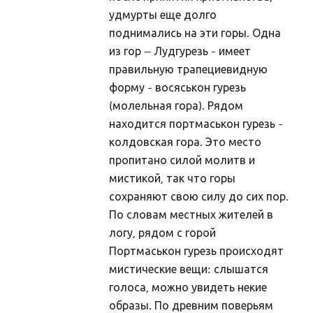
Porikuu
удмурты еще долго
поднимались на эти горы. Одна
Kooljakuu
из гор – Лудгурезь - имеет
Jõulukuu
правильную трапециевидную
Liikuvad pyhad
форму - восяськон гурезь
(молельная гора). Рядом
Taarausk
находится портмаськон гурезь -
Taarausust
колдовская гора. Это место
Taarausulistest. Kaupo Deemant
пропитано силой молитв и
мистикой, так что горы
Kustas Utuste elutöö peatähiseid
сохраняют свою силу до сих пор.
Taaralastest ja Kustas Utuste kirjakogust. Küllo
По словам местных жителей в
Arjakas
логу, рядом с горой
Hiis nr 2 (II pool)
Портмаськон гурезь происходят
мистические вещи: слышатся
Hiis nr 1
голоса, можно увидеть некие
Kirjad
образы. По древним поверьям