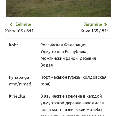
Jumiõie jutud
Usuvabadus
Kirikute ja koguduste seadus
Eelmine
Järgmine
Usuliste Yhenduste Ymarlaud
Kuva 163 / 844
Kuva 165 / 844
Yldist
Koht
Российская Федерация,
Seadusandlus
Удмуртская Республика,
Koostöö
Можгинский район, деревня
Sõbrad ja koostööpartnerid
Водзя
Maausk
Pyhapaiga
Портмаськон гурезь (колдовская
Maausust
nimi/nimed
гора)
Maausust
Kirjeldus
В языческие времена в каждой
Eluring
удмуртской деревне находился
Elulaad
восяськон - языческий молебен,