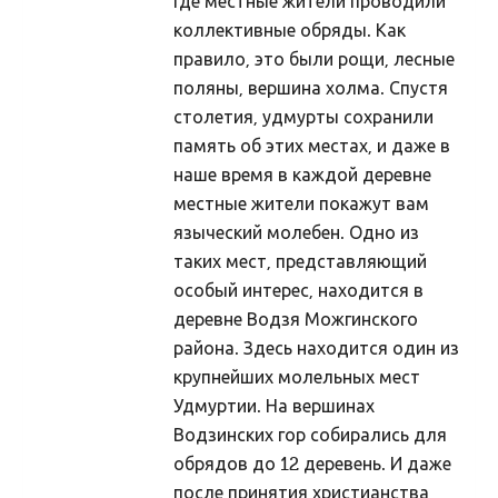
где местные жители проводили
Ajastaeg
коллективные обряды. Как
Sirvide koostamisest
правило, это были рощи, лесные
Maarahva pyhad
поляны, вершина холма. Спустя
столетия, удмурты сохранили
Kõik pyhad
память об этих местах, и даже в
Sydakuu
наше время в каждой деревне
Radokuu
местные жители покажут вам
языческий молебен. Одно из
Urbekuu
таких мест, представляющий
Mahlakuu
особый интерес, находится в
деревне Водзя Можгинского
Lehekuu
района. Здесь находится один из
Pärnakuu
крупнейших молельных мест
Heinakuu
Удмуртии. На вершинах
Водзинских гор собирались для
Põimukuu
обрядов до 12 деревень. И даже
Sygiskuu
после принятия христианства,