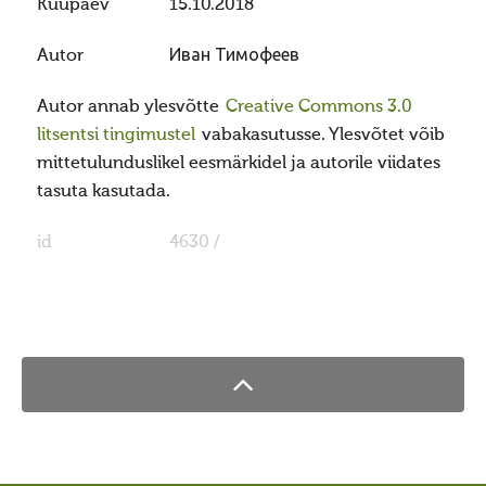
Kuupäev
15.10.2018
Haljala kihelkond
Autor
Иван Тимофеев
Ebavere kihelkond
Juelehtme kihelkond
Autor annab ylesvõtte
Creative Commons 3.0
litsentsi tingimustel
vabakasutusse. Ylesvõtet võib
Maardu hiis
mittetulunduslikel eesmärkidel ja autorile viidates
Palukyla Hiiemägi
tasuta kasutada.
Hiie sõber
id
4630 /
Uudised/press
Uudised
Uudised 10236 (2023)
ILMUS MAAVALLA KALENDER 10237 (2024)
Uudised 10230 (2017) kuni 10236 (2023)
Uudised 10229 (2016)
Uudised 10228 (2015)