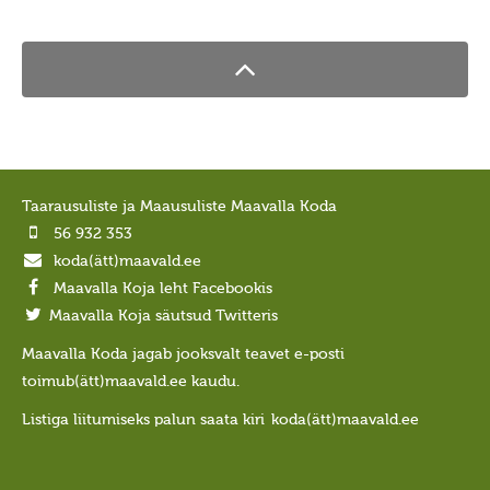
Porikuu
Kooljakuu
Jõulukuu
Liikuvad pyhad
Taarausk
Taarausuliste ja Maausuliste Maavalla Koda
Taarausust
56 932 353
Taarausulistest. Kaupo Deemant
koda(ätt)maavald.ee
Kustas Utuste elutöö peatähiseid
Maavalla Koja leht Facebookis
Maavalla Koja säutsud Twitteris
Taaralastest ja Kustas Utuste kirjakogust. Küllo
Arjakas
Maavalla Koda jagab jooksvalt teavet e-posti
toimub(ätt)maavald.ee kaudu.
Hiis nr 2 (II pool)
Listiga liitumiseks palun saata kiri
koda(ätt)maavald.ee
Hiis nr 1
Kirjad