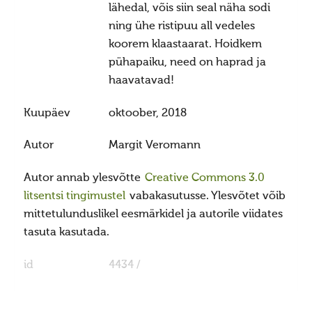
Ajastaeg
lähedal, võis siin seal näha sodi
ning ühe ristipuu all vedeles
Sirvide koostamisest
koorem klaastaarat. Hoidkem
Maarahva pyhad
pühapaiku, need on haprad ja
Kõik pyhad
haavatavad!
Sydakuu
Kuupäev
oktoober, 2018
Radokuu
Autor
Margit Veromann
Urbekuu
Mahlakuu
Autor annab ylesvõtte
Creative Commons 3.0
litsentsi tingimustel
vabakasutusse. Ylesvõtet võib
Lehekuu
mittetulunduslikel eesmärkidel ja autorile viidates
Pärnakuu
tasuta kasutada.
Heinakuu
id
4434 /
Põimukuu
Sygiskuu