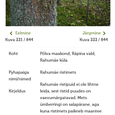
Jumiõie jutud
Usuvabadus
Kirikute ja koguduste seadus
Usuliste Yhenduste Ymarlaud
Eelmine
Järgmine
Yldist
Kuva 331 / 844
Kuva 333 / 844
Seadusandlus
Koht
Põlva maakond, Räpina vald,
Koostöö
Rahumäe küla
Sõbrad ja koostööpartnerid
Maausk
Pyhapaiga
Rahumäe ristimets
nimi/nimed
Maausust
Rahumäe ristipuid ei ole lihtne
Maausust
Kirjeldus
leida, sest ristid puudes on
vaevumärgatavad. Mets
Eluring
ümberringi on salapärane, aga
Elulaad
kuna ristimets paikneb maantee