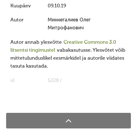
Ajastaeg
Kuupäev
09.10.19
Sirvide koostamisest
Autor
Миннегалиев Олег
Maarahva pyhad
Митрофанович
Kõik pyhad
Autor annab ylesvõtte
Creative Commons 3.0
Sydakuu
litsentsi tingimustel
vabakasutusse. Ylesvõtet võib
Radokuu
mittetulunduslikel eesmärkidel ja autorile viidates
tasuta kasutada.
Urbekuu
Mahlakuu
id
5228 /
Lehekuu
Pärnakuu
Heinakuu
Põimukuu
Sygiskuu