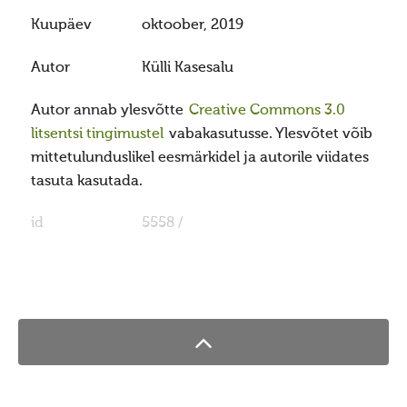
Ajastaeg
Kuupäev
oktoober, 2019
Sirvide koostamisest
Autor
Külli Kasesalu
Maarahva pyhad
Kõik pyhad
Autor annab ylesvõtte
Creative Commons 3.0
litsentsi tingimustel
vabakasutusse. Ylesvõtet võib
Sydakuu
mittetulunduslikel eesmärkidel ja autorile viidates
Radokuu
tasuta kasutada.
Urbekuu
id
5558 /
Mahlakuu
Lehekuu
Pärnakuu
Heinakuu
Põimukuu
Sygiskuu