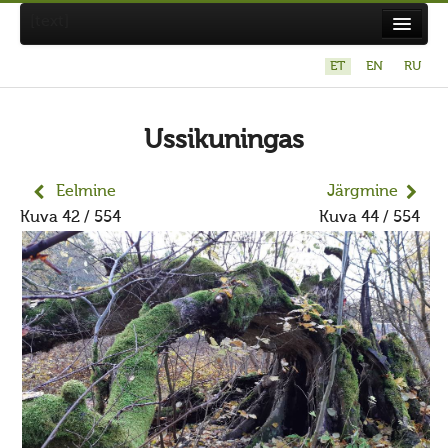
[text]
ET
EN
RU
Suvistepühad Tammealuse hiies 19.05.2024
Koda
Ussikuningas
Taarausuliste ja Maausuliste Maavalla Koda
Eelmine
Järgmine
Eetikakoodeks
Kuva 42 / 554
Kuva 44 / 554
Põhikiri
Aastaaruanded
Kuidas liituda kojaga?
Maavalla Koja juhtimine
Kohalikud kojad
Avaldused