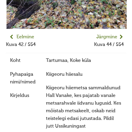
Jumiõie jutud
Usuvabadus
Kirikute ja koguduste seadus
Usuliste Yhenduste Ymarlaud
Eelmine
Järgmine
Yldist
Kuva 42 / 554
Kuva 44 / 554
Seadusandlus
Koht
Tartumaa, Koke küla
Koostöö
Sõbrad ja koostööpartnerid
Pyhapaiga
Kiigeoru hiiesalu
nimi/nimed
Maausk
Kiigeoru hiiemetsa sammaldunud
Maausust
Kirjeldus
Hall Vanake, kes pajatab vanale
metsarahvale iidvanu lugusid. Kes
Maausust
mõistab metsakeelt, oskab neid
Eluring
teistelegi edasi jutustada. Pildil
Elulaad
jutt Ussikuningast