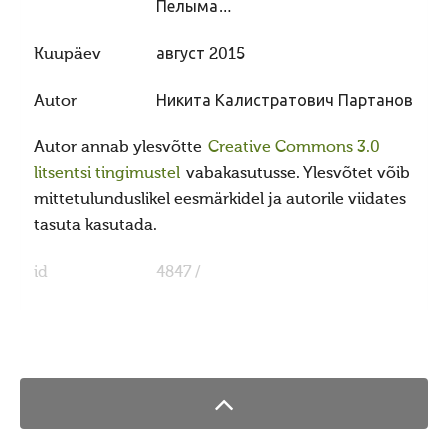
Пелыма…
Haljala kihelkond
Kuupäev
август 2015
Ebavere kihelkond
Juelehtme kihelkond
Autor
Никита Калистратович Партанов
Maardu hiis
Autor annab ylesvõtte
Creative Commons 3.0
Palukyla Hiiemägi
litsentsi tingimustel
vabakasutusse. Ylesvõtet võib
Hiie sõber
mittetulunduslikel eesmärkidel ja autorile viidates
tasuta kasutada.
Uudised/press
Uudised
id
4847 /
Uudised 10236 (2023)
ILMUS MAAVALLA KALENDER 10237 (2024)
Uudised 10230 (2017) kuni 10236 (2023)
Uudised 10229 (2016)
Uudised 10228 (2015)