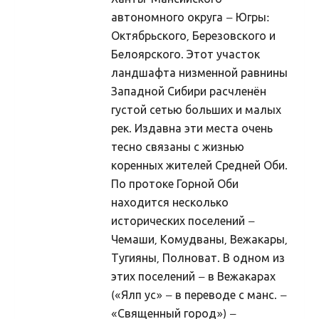
Ханты-Мансийского
Ajastaeg
автономного округа – Югры:
Sirvide koostamisest
Октябрьского, Березовского и
Белоярского. Этот участок
Maarahva pyhad
ландшафта низменной равнины
Kõik pyhad
Западной Сибири расчленён
Sydakuu
густой сетью больших и малых
рек. Издавна эти места очень
Radokuu
тесно связаны с жизнью
Urbekuu
коренных жителей Средней Оби.
Mahlakuu
По протоке Горной Оби
находится несколько
Lehekuu
исторических поселений –
Pärnakuu
Чемаши, Комудваны, Вежакары,
Heinakuu
Тугияны, Полноват. В одном из
этих поселений – в Вежакарах
Põimukuu
(«Ялп ус» – в переводе с манс. –
Sygiskuu
«Священный город») –