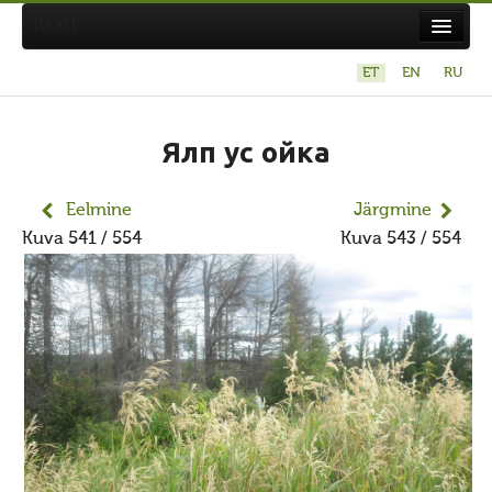
[text]
ET
EN
RU
Suvistepühad Tammealuse hiies 19.05.2024
Koda
Ялп ус ойка
Taarausuliste ja Maausuliste Maavalla Koda
Eelmine
Järgmine
Eetikakoodeks
Kuva 541 / 554
Kuva 543 / 554
Põhikiri
Aastaaruanded
Kuidas liituda kojaga?
Maavalla Koja juhtimine
Kohalikud kojad
Avaldused