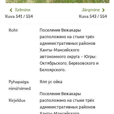
Jumiõie jutud
Usuvabadus
Eelmine
Järgmine
Kuva 541 / 554
Kuva 543 / 554
Kirikute ja koguduste seadus
Usuliste Yhenduste Ymarlaud
Koht
Поселение Вежакары
Yldist
расположено на стыке трёх
административных районов
Seadusandlus
Ханты-Мансийского
Koostöö
автономного округа – Югры:
Sõbrad ja koostööpartnerid
Октябрьского, Березовского и
Белоярского.
Maausk
Maausust
Pyhapaiga
Ялп ус ойка
nimi/nimed
Maausust
Поселение Вежакары
Eluring
Kirjeldus
расположено на стыке трёх
Elulaad
административных районов