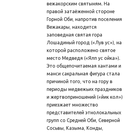
вежакорским святыням. На
Hiis
правой затаёженной стороне
Hiitest
Горной Оби, напротив поселения
Hiitest
Вежакары, находится
заповедная святая гора
Hiite ylevaatus
Лошадиный город («Лув ус»), на
Hiite konverents
которой расположено святое
Dokumendid
место Медведя («Ялп ус ойка»).
Это общепочитаемая хантами и
Pöördumine looduslike pühapaikade kaitseks
манси сакральная фигура стала
Raamat "Looduslikud pühapaigad"
причиной того, что на гору в
Hiied
периоды медвежьих праздников
и жертвоприношений («йик кол»)
Mahu kihelkond
приезжает множество
Kunda Hiiemägi
представителей этнолокальных
Panga panga hiis
групп со Средней Оби, Северной
Сосьвы, Казыма, Конды,
Kose kihelkond