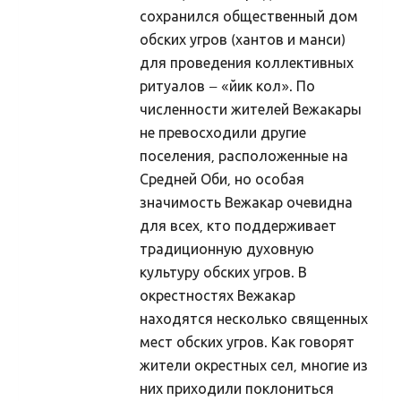
Porikuu
сохранился общественный дом
обских угров (хантов и манси)
Kooljakuu
для проведения коллективных
Jõulukuu
ритуалов – «йик кол». По
Liikuvad pyhad
численности жителей Вежакары
не превосходили другие
Taarausk
поселения, расположенные на
Taarausust
Средней Оби, но особая
Taarausulistest. Kaupo Deemant
значимость Вежакар очевидна
для всех, кто поддерживает
Kustas Utuste elutöö peatähiseid
традиционную духовную
Taaralastest ja Kustas Utuste kirjakogust. Küllo
культуру обских угров. В
Arjakas
окрестностях Вежакар
находятся несколько священных
Hiis nr 2 (II pool)
мест обских угров. Как говорят
Hiis nr 1
жители окрестных сел, многие из
Kirjad
них приходили поклониться