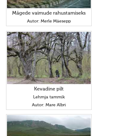
Elu-olu
Mägede vaimude rahustamiseks
Pyhad paigad
Autor: Merle Mäesepp
Ohekatku hiiemägi
Muhu pyhapaigad
Võlla hiietamm
Palukyla Hiiemägi
Syndmused
Hiie vägi 10226
Kevadine pilt
Hiie vägi 10225
Lehmja tammik
Ebavere hiiepüha 28.10.10225
Autor: Mare Albri
Kontakt
Suvistepühad Tammealuse hiies 19.05.2024
Maavalla Koda kuulutab välja kodulehe uuendamise