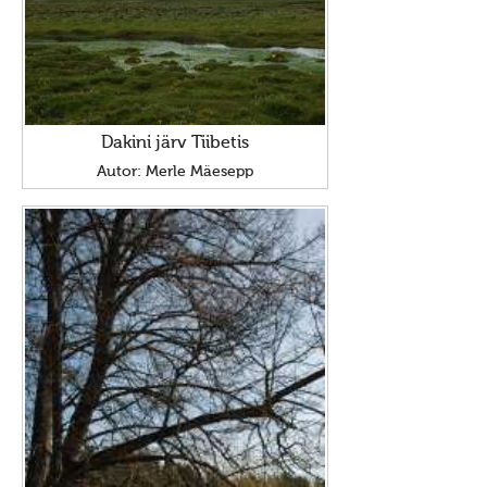
korjanduse
Kontaktandmed jaluses /footer
X
Dakini järv Tiibetis
Otsi Maavalla Koja lehelt
Autor: Merle Mäesepp