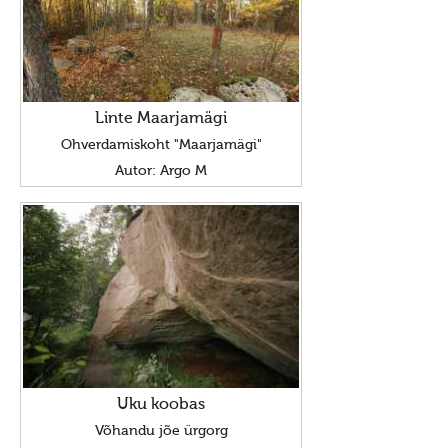
Uudised 10227 (2014)
Uudised 10226 (2013)
Uudised 10225 (2012)
Linte Maarjamägi
Uudised 10224 (2011)
Ohverdamiskoht "Maarjamägi"
Uudised 10223 (2010)
Autor: Argo M
Kuud
Pyhad
Suvistepühad Tammealuse hiies 19.05.2024
Vanemad uudised
Uudised 10222 (2009)
Uudised 10221 (2008)
Uku koobas
Uudised 10220 (2007)
Võhandu jõe ürgorg