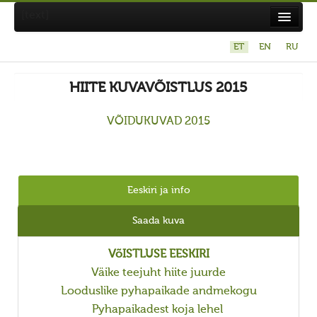
[text]
ET
EN
RU
Suvistepühad Tammealuse hiies 19.05.2024
HIITE KUVAVÕISTLUS 2015
Koda
Taarausuliste ja Maausuliste Maavalla Koda
VÕIDUKUVAD 2015
Eetikakoodeks
Põhikiri
Eeskiri ja info
Aastaaruanded
Kuidas liituda kojaga?
Saada kuva
Maavalla Koja juhtimine
VõISTLUSE EESKIRI
Kohalikud kojad
Väike teejuht hiite juurde
Looduslike pyhapaikade andmekogu
Avaldused
Pyhapaikadest koja lehel