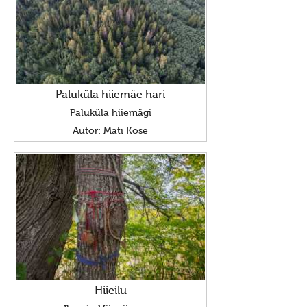
Porikuu
Kooljakuu
Jõulukuu
Liikuvad pyhad
Paluküla hiiemäe hari
Taarausk
Paluküla hiiemägi
Taarausust
Autor: Mati Kose
Taarausulistest. Kaupo Deemant
Kustas Utuste elutöö peatähiseid
Taaralastest ja Kustas Utuste kirjakogust. Küllo
Arjakas
Hiis nr 2 (II pool)
Hiis nr 1
Hiieilu
Kirjad