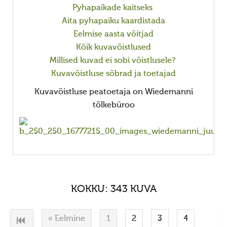
Jumiõie jutud
Pyhapaikade kaitseks
Usuvabadus
Aita pyhapaiku kaardistada
Eelmise aasta võitjad
Kirikute ja koguduste seadus
Kõik kuvavõistlused
Usuliste Yhenduste Ymarlaud
Millised kuvad ei sobi võistlusele?
Yldist
Kuvavõistluse sõbrad ja toetajad
Seadusandlus
Kuvavõistluse peatoetaja on Wiedemanni
tõlkebüroo
Koostöö
Sõbrad ja koostööpartnerid
Maausk
Maausust
Maausust
KOKKU: 343 KUVA
Eluring
Elulaad
« Eelmine
1
2
3
4