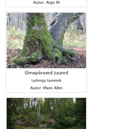
Uudised 10219 (2006)
Autor: Argo M
Uudised 10218 (2005)
Uudised 10217 (2004)
Uudised 10216 (2003)
Uudised 10215 (2002)
Press
Teema: usuvabadus
Teema: Maavalla Koda
Omapärased juured
Lehmja tammik
Teema: maausk
Autor: Mare Albri
Kuvavõistlused
Hiite kuvavõistlus 2019
Hiite kuvavõistlus 2019
Hiite kuvavõistlus 2019 lisa