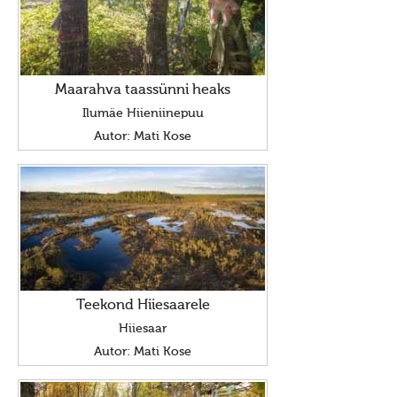
Haljala kihelkond
Ebavere kihelkond
Juelehtme kihelkond
Maarahva taassünni heaks
Maardu hiis
Ilumäe Hiieniinepuu
Autor: Mati Kose
Palukyla Hiiemägi
Hiie sõber
Uudised/press
Uudised
Uudised 10236 (2023)
ILMUS MAAVALLA KALENDER 10237 (2024)
Teekond Hiiesaarele
Hiiesaar
Uudised 10230 (2017) kuni 10236 (2023)
Autor: Mati Kose
Uudised 10229 (2016)
Uudised 10228 (2015)