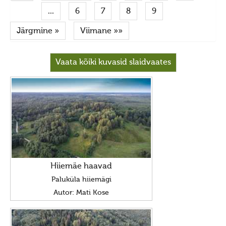
Ajastaeg
...
6
7
8
9
Sirvide koostamisest
Järgmine »
Viimane »»
Maarahva pyhad
Kõik pyhad
Vaata kõiki kuvasid slaidvaates
Sydakuu
Radokuu
Urbekuu
Mahlakuu
Lehekuu
Pärnakuu
Hiiemäe haavad
Paluküla hiiemägi
Heinakuu
Autor: Mati Kose
Põimukuu
Sygiskuu