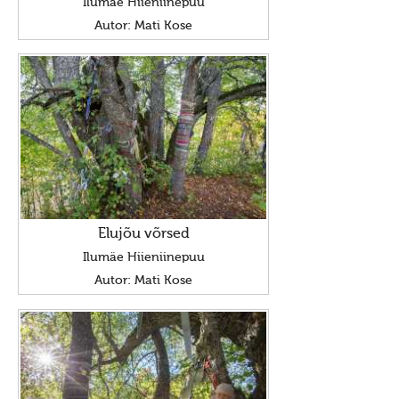
Ilumäe Hiieniinepuu
Hiis
Autor: Mati Kose
Hiitest
Hiitest
Hiite ylevaatus
Hiite konverents
Dokumendid
Pöördumine looduslike pühapaikade kaitseks
Raamat "Looduslikud pühapaigad"
Elujõu võrsed
Ilumäe Hiieniinepuu
Hiied
Autor: Mati Kose
Mahu kihelkond
Kunda Hiiemägi
Panga panga hiis
Kose kihelkond