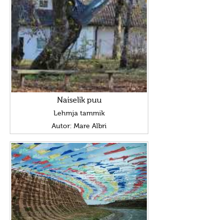
Hiite kuvavõistlus 2013
Hiite kuvavõistlus 2013 lisa
Hiite kuvavõistlus 2012
Hiite kuvavõistlus 2012 lisa
Hiite kuvavõistlus 2011
Hiite kuvavõistlus 2010
Naiselik puu
Hiite kuvavõistlus 2009
Lehmja tammik
Autor: Mare Albri
Hiite kuvavõistlus 2008
Kuvad
Maardu hiis
Suvistepühad Tammealuse hiies
Taevaskoda
Virumaa hiied