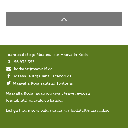
Ajastaeg
Sirvide koostamisest
Maarahva pyhad
Kõik pyhad
Sydakuu
Radokuu
Taarausuliste ja Maausuliste Maavalla Koda
56 932 353
Urbekuu
koda(ätt)maavald.ee
Mahlakuu
Maavalla Koja leht Facebookis
Lehekuu
Maavalla Koja säutsud Twitteris
Pärnakuu
Maavalla Koda jagab jooksvalt teavet e-posti
toimub(ätt)maavald.ee kaudu.
Heinakuu
Listiga liitumiseks palun saata kiri
koda(ätt)maavald.ee
Põimukuu
Sygiskuu