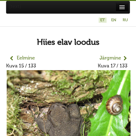
[text]
ET
EN
RU
Suvistepühad Tammealuse hiies 19.05.2024
Koda
Hiies elav loodus
Taarausuliste ja Maausuliste Maavalla Koda
Eelmine
Järgmine
Eetikakoodeks
Kuva 15 / 133
Kuva 17 / 133
Põhikiri
Aastaaruanded
Kuidas liituda kojaga?
Maavalla Koja juhtimine
Kohalikud kojad
Avaldused