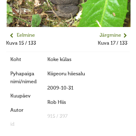
Jumiõie jutud
Usuvabadus
Kirikute ja koguduste seadus
Usuliste Yhenduste Ymarlaud
Eelmine
Järgmine
Yldist
Kuva 15 / 133
Kuva 17 / 133
Seadusandlus
Koht
Koke külas
Koostöö
Pyhapaiga
Kiigeoru hiiesalu
Sõbrad ja koostööpartnerid
nimi/nimed
Maausk
2009-10-31
Kuupäev
Maausust
Rob Hiis
Maausust
Autor
915 / 397
Eluring
id
Elulaad