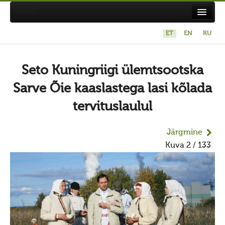
[text]
ET
EN
RU
Suvistepühad Tammealuse hiies 19.05.2024
Koda
Seto Kuningriigi ülemtsootska
Taarausuliste ja Maausuliste Maavalla Koda
Sarve Õie kaaslastega lasi kõlada
Eetikakoodeks
tervituslaulul
Põhikiri
Järgmine
Aastaaruanded
Kuva 2 / 133
Kuidas liituda kojaga?
Maavalla Koja juhtimine
Kohalikud kojad
Avaldused