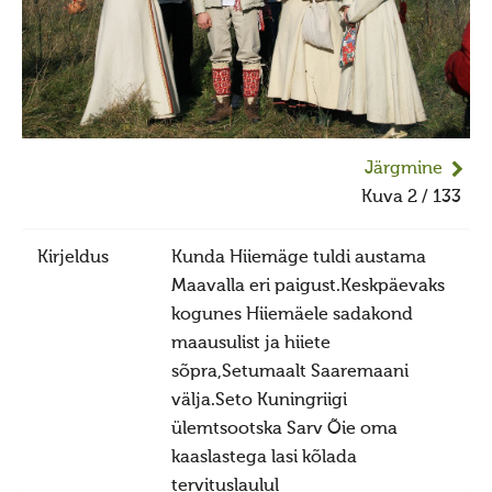
Jumiõie jutud
Usuvabadus
Kirikute ja koguduste seadus
Usuliste Yhenduste Ymarlaud
Yldist
Järgmine
Seadusandlus
Kuva 2 / 133
Koostöö
Kirjeldus
Kunda Hiiemäge tuldi austama
Sõbrad ja koostööpartnerid
Maavalla eri paigust.Keskpäevaks
Maausk
kogunes Hiiemäele sadakond
maausulist ja hiiete
Maausust
sõpra,Setumaalt Saaremaani
Maausust
välja.Seto Kuningriigi
Eluring
ülemtsootska Sarv Õie oma
kaaslastega lasi kõlada
Elulaad
tervituslaulul