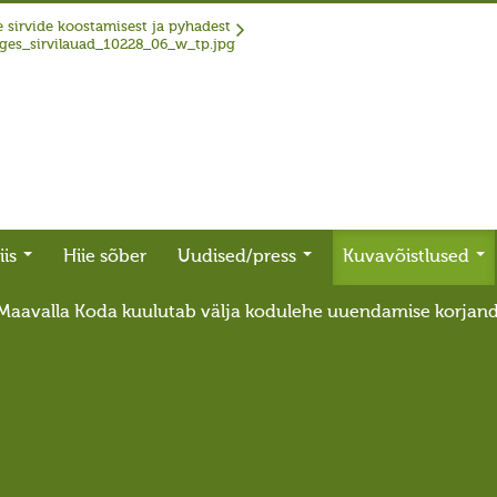
 sirvide koostamisest ja pyhadest
iis
Hiie sõber
Uudised/press
Kuvavõistlused
Maavalla Koda kuulutab välja kodulehe uuendamise korjan