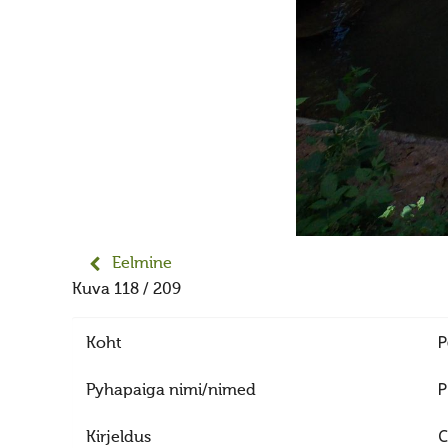
Eelmine
Kuva 118 / 209
Koht
Р
Pyhapaiga nimi/nimed
Р
Kirjeldus
С