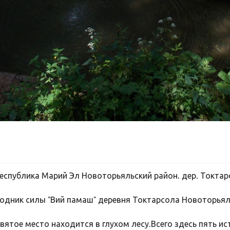
еспублика Марий Эл Новоторьяльский район. дер. Токта
одник силы "Вий памаш" деревня Токтарсола Новоторьял
вятое место находится в глухом лесу.Всего здесь пять ис