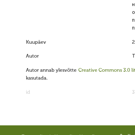
н
о
п
п
Kuupäev
2
Autor
Т
Autor annab ylesvõtte
Creative Commons 3.0 lit
kasutada.
id
3