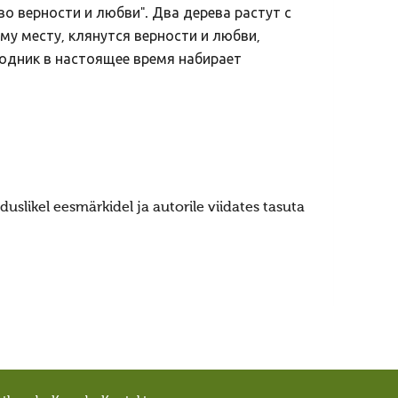
во верности и любви". Два дерева растут с
у месту, клянутся верности и любви,
Родник в настоящее время набирает
uslikel eesmärkidel ja autorile viidates tasuta