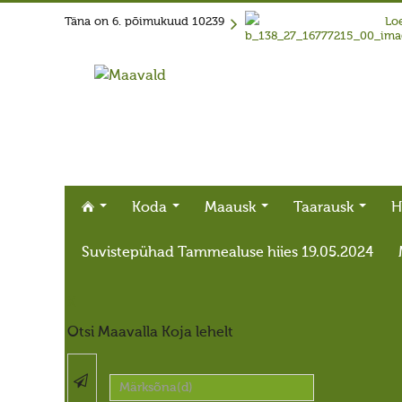
Täna on
6. põimukuud 10239
Loe
Koda
Maausk
Taarausk
H
Suvistepühad Tammealuse hiies 19.05.2024
X
Otsi Maavalla Koja lehelt