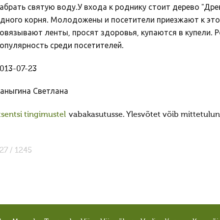
абрать святую воду.У входа к роднику стоит дерево "Дре
дного корня. Молодожены и посетители приезжают к этом
овязывают ленты, просят здоровья, купаются в купели. 
опулярность среди посетителей.
013-07-23
аныгина Светлана
sentsi tingimustel
vabakasutusse. Ylesvõtet võib mittetulund
27 / 1245