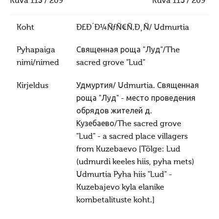
Jumiõie jutud
Kuva 113 / 209
Kuva 115 / 209
Usuvabadus
Koht
Ð£Ð´Ð¼ÑƒÑ€Ñ‚Ð¸Ñ/ Udmurtia
Kirikute ja koguduste seadus
Pyhapaiga
Священная роща "Луд"/The
Usuliste Yhenduste Ymarlaud
nimi/nimed
sacred grove "Lud"
Yldist
Kirjeldus
Удмуртия/ Udmurtia. Священная
Seadusandlus
роща "Луд" - место проведения
Koostöö
обрядов жителей д.
Sõbrad ja koostööpartnerid
Кузебаево/The sacred grove
"Lud" - a sacred place villagers
Maausk
from Kuzebaevo [Tõlge: Lud
Maausust
(udmurdi keeles hiis, pyha mets)
Maausust
Udmurtia Pyha hiis "Lud" -
Kuzebajevo kyla elanike
Eluring
kombetalituste koht.]
Elulaad