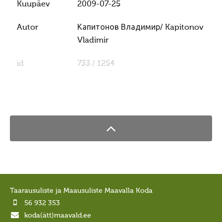
Ajastaeg
Kuupäev
2009-07-25
Sirvide koostamisest
Autor
Капитонов Владимир/ Kapitonov
Maarahva pyhad
Vladimir
Kõik pyhad
id
733 / 1254
Sydakuu
Radokuu
Urbekuu
Mahlakuu
Lehekuu
Pärnakuu
Heinakuu
Taarausuliste ja Maausuliste Maavalla Koda
Põimukuu
56 932 353
Sygiskuu
koda(ätt)maavald.ee