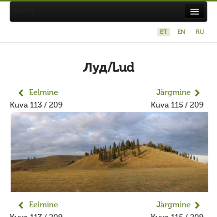
[text]
ET
EN
RU
Suvistepühad Tammealuse hiies 19.05.2024
Koda
Луд/Lud
Taarausuliste ja Maausuliste Maavalla Koda
Eelmine
Järgmine
Eetikakoodeks
Kuva 113 / 209
Kuva 115 / 209
Põhikiri
Aastaaruanded
Kuidas liituda kojaga?
Maavalla Koja juhtimine
Kohalikud kojad
Avaldused
Eelmine
Järgmine