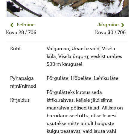
Jumiõie jutud
Usuvabadus
Kirikute ja koguduste seadus
Eelmine
Järgmine
Usuliste Yhenduste Ymarlaud
Kuva 28 / 706
Kuva 30 / 706
Yldist
Koht
Valgamaa, Urvaste vald, Visela
Seadusandlus
küla, Visela ürgorg, veskist umbes
Koostöö
500 m kaugusel
Sõbrad ja koostööpartnerid
Pyhapaiga
Põrguläte, Hõbeläte, Lehiku läte
Maausk
nimi/nimed
Põrgulätteks kutsus seda
Maausust
Kirjeldus
kirikurahvas, kellele jäid silma
Maausust
maarahva põlised taiad. Allikas on
Eluring
harudane seetõttu, et selle vesi
usutakse mitte ainult haiguste
Elulaad
kulgu peatavat, vaid lausa vähi