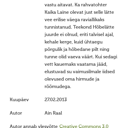
Ajastaeg
vastu aitavat. Ka rahvatohter
Kaika Laine olevat just selle lätte
Sirvide koostamisest
vee erilise väega raviallikaks
Maarahva pyhad
tunnistanud. Teekond Hõbelätte
Kõik pyhad
juurde ei olnud, eriti talvisel ajal,
kehale kerge, kuid ühtaegu
Sydakuu
põrgulik ja hõbedane pilt ning
Radokuu
tunne olid vaeva väärt. Kui sedagi
Urbekuu
vett kauemaks vaatama jääd,
elustuvad su vaimusilmale iidsed
Mahlakuu
olevused oma hirmude ja
Lehekuu
rõõmudega.
Pärnakuu
Kuupäev
27.02.2013
Heinakuu
Põimukuu
Autor
Ain Raal
Sygiskuu
Autor annab ylesvõtte
Creative Commons 3.0