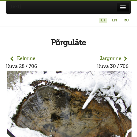
[text]
ET
EN
RU
Suvistepühad Tammealuse hiies 19.05.2024
Koda
Põrguläte
Taarausuliste ja Maausuliste Maavalla Koda
Eelmine
Järgmine
Eetikakoodeks
Kuva 28 / 706
Kuva 30 / 706
Põhikiri
Aastaaruanded
Kuidas liituda kojaga?
Maavalla Koja juhtimine
Kohalikud kojad
Avaldused