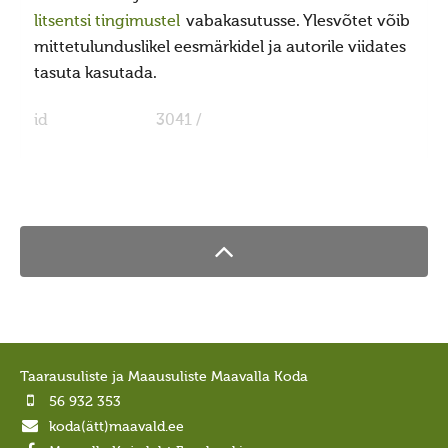
Porikuu
litsentsi tingimustel
vabakasutusse. Ylesvõtet võib
mittetulunduslikel eesmärkidel ja autorile viidates
Kooljakuu
tasuta kasutada.
Jõulukuu
id
3041 /
Liikuvad pyhad
Taarausk
Taarausust
Taarausulistest. Kaupo Deemant
Kustas Utuste elutöö peatähiseid
Taaralastest ja Kustas Utuste kirjakogust. Küllo
Arjakas
Hiis nr 2 (II pool)
Taarausuliste ja Maausuliste Maavalla Koda
Hiis nr 1
56 932 353
koda(ätt)maavald.ee
Kirjad