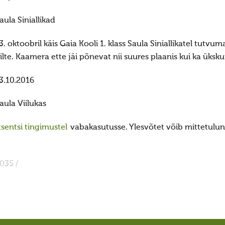
aula Siniallikad
3. oktoobril käis Gaia Kooli 1. klass Saula Siniallikatel tutvu
ilte. Kaamera ette jäi põnevat nii suures plaanis kui ka üksku
3.10.2016
aula Viilukas
sentsi tingimustel
vabakasutusse. Ylesvõtet võib mittetulund
035 /