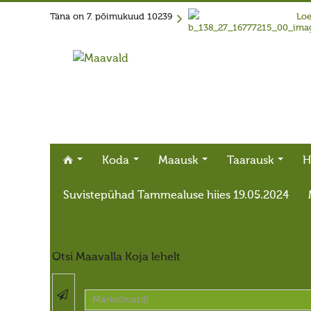
Täna on
7. põimukuud 10239
Loe
Koda
Maausk
Taarausk
H
Suvistepühad Tammealuse hiies 19.05.2024
X
Otsi Maavalla Koja lehelt