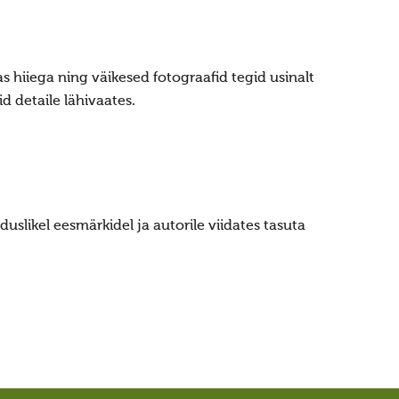
mas hiiega ning väikesed fotograafid tegid usinalt
id detaile lähivaates.
uslikel eesmärkidel ja autorile viidates tasuta