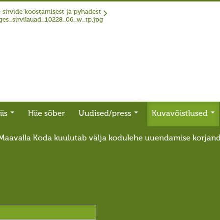
 sirvide koostamisest ja pyhadest
iis
Hiie sõber
Uudised/press
Kuvavõistlused
Maavalla Koda kuulutab välja kodulehe uuendamise korjan