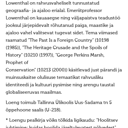
Jumiõie jutud
Lowenthal on rahvusvaheliselt tunnustatud
Usuvabadus
geograafia- ja ajaloo erialal. Emeriitprofessor
Lowenthal on kauaaegse ning väljapaistva teadustöö
Kirikute ja koguduste seadus
jooksul järjepidevalt rõhutanud paiga, maastike ja
Usuliste Yhenduste Ymarlaud
ajaloo vahel valitsevat tugevat sidet. Tema viimased
raamatud "The Past Is a Foreign Country" (10198
Yldist
(1985)), "The Heritage Crusade and the Spoils of
Seadusandlus
History" (10210 (1997)), "George Perkins Marsh,
Koostöö
Prophet of
Conservation" (10213 (2000)) käsitlevad just pärandi ja
Sõbrad ja koostööpartnerid
muinsuskaitse olulisuse temaatikat rahvusliku
Maausk
identiteedi ja kultuuri pysimise ning arengu taustal
Maausust
globaliseeruvas maailmas.
Maausust
Loeng toimub Tallinna Ülikoolis Uus-Sadama tn 5
õppehoone saalis (U-218).
Eluring
* Loengu pealkirja võiks tõlkida ligikaudu: "Hoolitsev
Elulaad