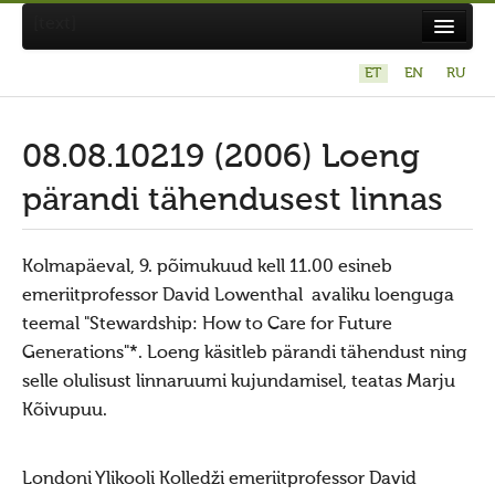
[text]
ET
EN
RU
Suvistepühad Tammealuse hiies 19.05.2024
Koda
08.08.10219 (2006) Loeng
Taarausuliste ja Maausuliste Maavalla Koda
pärandi tähendusest linnas
Eetikakoodeks
Põhikiri
Kolmapäeval, 9. põimukuud kell 11.00 esineb
emeriitprofessor David Lowenthal avaliku loenguga
Aastaaruanded
teemal "Stewardship: How to Care for Future
Kuidas liituda kojaga?
Generations"*. Loeng käsitleb pärandi tähendust ning
Maavalla Koja juhtimine
selle olulisust linnaruumi kujundamisel, teatas Marju
Kõivupuu.
Kohalikud kojad
Avaldused
Londoni Ylikooli Kolledži emeriitprofessor David