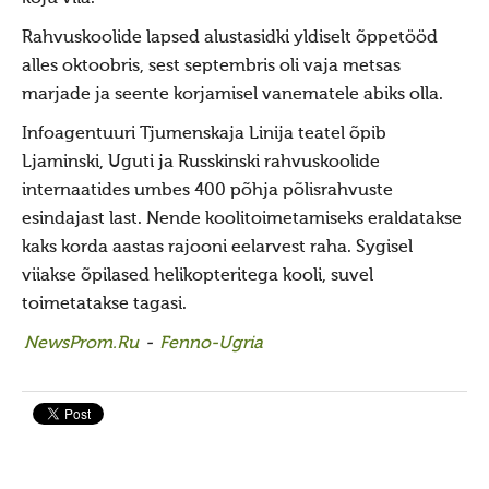
Jumiõie jutud
Rahvuskoolide lapsed alustasidki yldiselt õppetööd
Usuvabadus
alles oktoobris, sest septembris oli vaja metsas
Kirikute ja koguduste seadus
marjade ja seente korjamisel vanematele abiks olla.
Usuliste Yhenduste Ymarlaud
Infoagentuuri Tjumenskaja Linija teatel õpib
Yldist
Ljaminski, Uguti ja Russkinski rahvuskoolide
internaatides umbes 400 põhja põlisrahvuste
Seadusandlus
esindajast last. Nende koolitoimetamiseks eraldatakse
Koostöö
kaks korda aastas rajooni eelarvest raha. Sygisel
Sõbrad ja koostööpartnerid
viiakse õpilased helikopteritega kooli, suvel
toimetatakse tagasi.
Maausk
NewsProm.Ru
-
Fenno-Ugria
Maausust
Maausust
Eluring
Elulaad