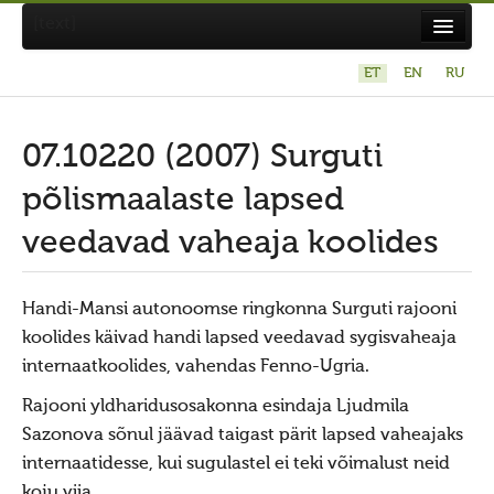
[text]
ET
EN
RU
Suvistepühad Tammealuse hiies 19.05.2024
Koda
07.10220 (2007) Surguti
Taarausuliste ja Maausuliste Maavalla Koda
põlismaalaste lapsed
Eetikakoodeks
veedavad vaheaja koolides
Põhikiri
Aastaaruanded
Handi-Mansi autonoomse ringkonna Surguti rajooni
koolides käivad handi lapsed veedavad sygisvaheaja
Kuidas liituda kojaga?
internaatkoolides, vahendas Fenno-Ugria.
Maavalla Koja juhtimine
Rajooni yldharidusosakonna esindaja Ljudmila
Kohalikud kojad
Sazonova sõnul jäävad taigast pärit lapsed vaheajaks
Avaldused
internaatidesse, kui sugulastel ei teki võimalust neid
koju viia.