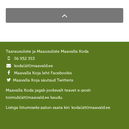
Ajastaeg
Sirvide koostamisest
Maarahva pyhad
Kõik pyhad
Sydakuu
Taarausuliste ja Maausuliste Maavalla Koda
Radokuu
56 932 353
Urbekuu
koda(ätt)maavald.ee
Mahlakuu
Maavalla Koja leht Facebookis
Maavalla Koja säutsud Twitteris
Lehekuu
Maavalla Koda jagab jooksvalt teavet e-posti
Pärnakuu
toimub(ätt)maavald.ee kaudu.
Heinakuu
Listiga liitumiseks palun saata kiri
koda(ätt)maavald.ee
Põimukuu
Sygiskuu