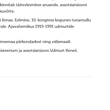
 kinnitab täitevkomitee aruande, assotsiatsiooni
kuvõtte.
 linnas. Eelmine, 10. kongress kogunes tunamullu
äevale. Ajavahemikus 1919-1991 udmurtide
 Venemaa piirkondadest ning välismaalt.
nisteerium ja assotsiatsioon Udmurt Keneš.