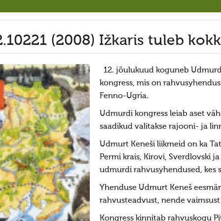
2.10221 (2008) Ižkaris tuleb ko
12. jõulukuud koguneb Udmurdi v
kongress, mis on rahvusyhendust
Fenno-Ugria.
Udmurdi kongress leiab aset vähe
saadikud valitakse rajooni- ja li
Udmurt Keneši liikmeid on ka Tat
Permi krais, Kirovi, Sverdlovski 
udmurdi rahvusyhendused, kes s
Yhenduse Udmurt Keneš eesmärg
rahvusteadvust, nende vaimsust
Kongress kinnitab rahvuskogu Pit