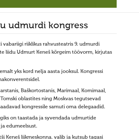
kku udmurdi kongress
abariigi riiklikus rahvusteatris 9. udmurdi
e liidu Udmurt Keneš kõrgeim töövorm, kirjutas
malt yks kord nelja aasta jooksul. Kongressi
nnakonverentsidel.
arstanis, Baškortostanis, Marimaal, Komimaal,
ja Tomski oblastites ning Moskvas tegutsevad
aadavad kongressile samuti oma delegaadid.
iks on taastada ja syvendada udmurtide
 ja edumeelsust.
ši Keneš liikmeskonna, valib ja kutsub tagasi