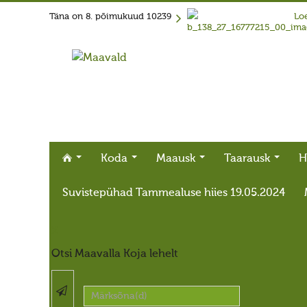
Täna on
8. põimukuud 10239
Loe
Koda
Maausk
Taarausk
H
Suvistepühad Tammealuse hiies 19.05.2024
X
Otsi Maavalla Koja lehelt