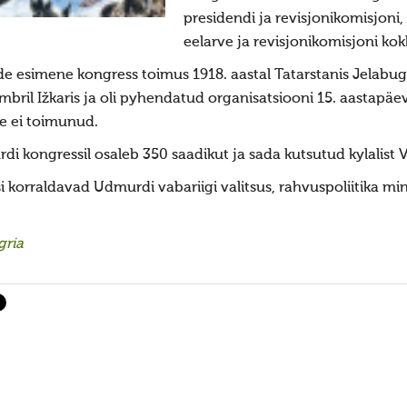
presidendi ja revisjonikomisjoni,
eelarve ja revisjonikomisjoni kok
e esimene kongress toimus 1918. aastal Tatarstanis Jelabugi
embril Ižkaris ja oli pyhendatud organisatsiooni 15. aastap
e ei toimunud.
di kongressil osaleb 350 saadikut ja sada kutsutud kylalist
 korraldavad Udmurdi vabariigi valitsus, rahvuspoliitika mi
gria