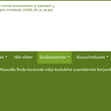
 sirvide koostamisest ja pyhadest
iis
Hiie sõber
Uudised/press
Kuvavõistlused
Maavalla Koda kuulutab välja kodulehe uuendamise korjan