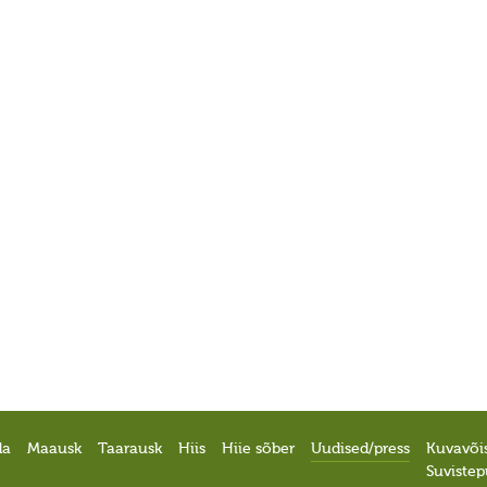
da
Maausk
Taarausk
Hiis
Hiie sõber
Uudised/press
Kuvavõi
Suviste