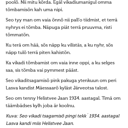
poolõ. Nii mitu kõrda. Egäl vikadiumanigul omma
Porikuu
tõmbamisõn kah uma nipi.
Kooljakuu
Seo tyy man om vaia õnnõ nii pall’o tiidmist, et terrä
Jõulukuu
nyhrys ei tõmba. Näpuga piät terrä pruuvma, risti
Liikuvad pyhad
tõmmatõn.
Taarausk
Ku terä om hää, sõs näpp ku vilistäs, a ku nyhr, sõs
näpp tulõ terrä piten kahistõn.
Taarausust
Ka vikadi tõmbamist om vaia inne oppi, a ku selges
Taarausulistest. Kaupo Deemant
saa, sis tõmba vai pymmest pääst.
Kustas Utuste elutöö peatähiseid
Seo vikaditsagamisõ pink pakuga ytenkuun om peri
Taaralastest ja Kustas Utuste kirjakogust. Küllo
Lasva kandist Mäessaarõ kyläst Järveotsa talost.
Arjakas
Seo om tenny Helistvee Jaan 1934. aastagal. Timä om
Hiis nr 2 (II pool)
täämbädses kylh joba är koolnu.
Hiis nr 1
Kuva: Seo vikadi tsagamisõ pingi tekk´ 1934. aastagal
Kirjad
Lasva kandi miis Helistvee Jaan.