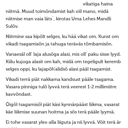
Jumiõie jutud
vikatiga haina
Usuvabadus
niitmä. Muud toimõndamist kah viil mano, midä
niitmise man vaia läts´, kirotas Uma Lehes Mandli
Kirikute ja koguduste seadus
Sulõv.
Usuliste Yhenduste Ymarlaud
Niitmine saa kipõlt selges, ku hää vikat om. Kunst om
Yldist
vikadi tsagamisõn ja tahuga teräväs tõmbamisõn.
Seadusandlus
Vanaesäl oll’ laja alusõga alasi, mis oll’ paku sisse lyyd.
Koostöö
Kiilu kujoga alasit om kah, midä om tegeligult keremb
selges oppi, ku lajapõh’alidsõ alasi pääl tsagamist.
Sõbrad ja koostööpartnerid
Vikadi terrä piät nakkama kandsust pääle tsagama.
Maausk
Vasara pinniga tulõ lyvvä terä veerest 1-2 millimiitre
Maausust
kavvõndast.
Maausust
Õigõl tsagamisõl piät käsi kynnärpääst liikma, vasarat
Eluring
käe liikmise suunan hoitma ja sõs terä pääle lyymä.
Elulaad
Ei tohe vasarat yles-alla liiguta ja nii lyvvä. Võit terä är