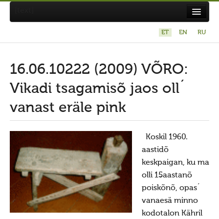
[text]
ET
EN
RU
Suvistepühad Tammealuse hiies 19.05.2024
Koda
16.06.10222 (2009) VÕRO:
Taarausuliste ja Maausuliste Maavalla Koda
Vikadi tsagamisõ jaos oll´
Eetikakoodeks
vanast eräle pink
Põhikiri
Aastaaruanded
Koskil 1960.
aastidõ
Kuidas liituda kojaga?
keskpaigan, ku ma
Maavalla Koja juhtimine
olli 15aastanõ
Kohalikud kojad
poiskõnõ, opas´
vanaesä minno
Avaldused
kodotalon Kähril