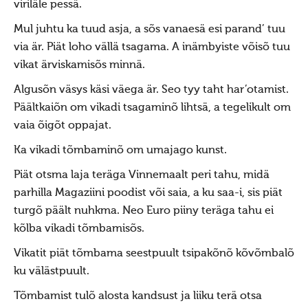
viriläle pessä.
Ajastaeg
Mul juhtu ka tuud asja, a sõs vanaesä esi parand’ tuu
Sirvide koostamisest
via är. Piät loho vällä tsagama. A inämbyiste võisõ tuu
Maarahva pyhad
vikat ärviskamisõs minnä.
Kõik pyhad
Algusõn väsys käsi väega är. Seo tyy taht har’otamist.
Sydakuu
Päältkaiõn om vikadi tsagaminõ lihtsä, a tegelikult om
vaia õigõt oppajat.
Radokuu
Ka vikadi tõmbaminõ om umajago kunst.
Urbekuu
Mahlakuu
Piät otsma laja teräga Vinnemaalt peri tahu, midä
parhilla Magaziini poodist või saia, a ku saa-i, sis piät
Lehekuu
turgõ päält nuhkma. Neo Euro piiny teräga tahu ei
Pärnakuu
kõlba vikadi tõmbamisõs.
Heinakuu
Vikatit piät tõmbama seestpuult tsipakõnõ kõvõmbalõ
Põimukuu
ku välästpuult.
Sygiskuu
Tõmbamist tulõ alosta kandsust ja liiku terä otsa