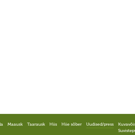
da
Maausk
Taarausk
Hiis
Hiie sõber
Uudised/press
Kuvavõi
Suviste