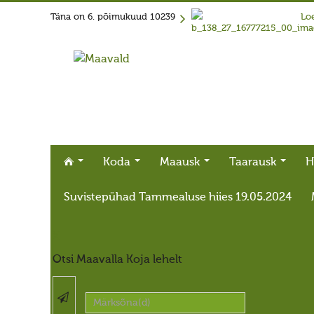
Täna on
6. põimukuud 10239
Loe
Koda
Maausk
Taarausk
H
Suvistepühad Tammealuse hiies 19.05.2024
X
Otsi Maavalla Koja lehelt