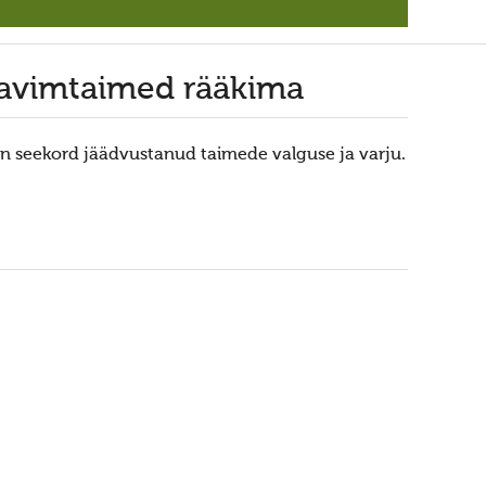
ravimtaimed rääkima
n seekord jäädvustanud taimede valguse ja varju.