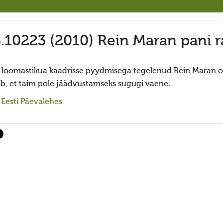
5.10223 (2010) Rein Maran pani 
lt loomastikua kaadrisse pyydmisega tegelenud Rein Maran o
ab, et taim pole jäädvustamseks sugugi vaene.
Eesti Päevalehes