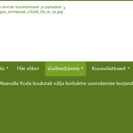
 sirvide koostamisest ja pyhadest
iis
Hiie sõber
Uudised/press
Kuvavõistlused
Maavalla Koda kuulutab välja kodulehe uuendamise korjan