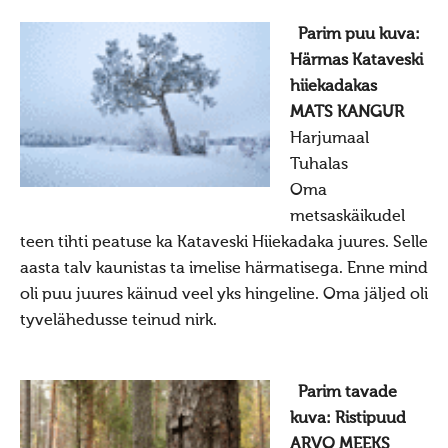
Haljala kihelkond
Parim puu kuva:
Ebavere kihelkond
Härmas Kataveski
hiiekadakas
Juelehtme kihelkond
MATS KANGUR
Maardu hiis
Harjumaal
Palukyla Hiiemägi
Tuhalas
Oma
Hiie sõber
metsaskäikudel
Uudised/press
teen tihti peatuse ka Kataveski Hiiekadaka juures. Selle
Uudised
aasta talv kaunistas ta imelise härmatisega. Enne mind
oli puu juures käinud veel yks hingeline. Oma jäljed oli
Uudised 10236 (2023)
tyvelähedusse teinud nirk.
ILMUS MAAVALLA KALENDER 10237 (2024)
Uudised 10230 (2017) kuni 10236 (2023)
Parim tavade
Uudised 10229 (2016)
kuva: Ristipuud
Uudised 10228 (2015)
ARVO MEEKS