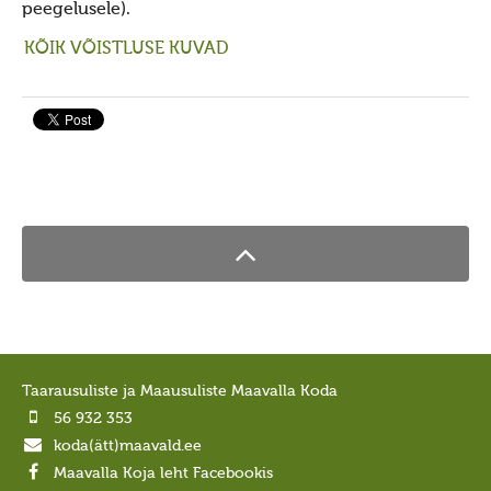
peegelusele).
KÕIK VÕISTLUSE KUVAD
Taarausuliste ja Maausuliste Maavalla Koda
56 932 353
koda(ätt)maavald.ee
Maavalla Koja leht Facebookis