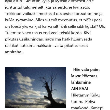
kyla asub... Jõudsin kylla ja kysisin esimeselt ette
Saada oma kuva võistlusele
juhtunud talumehelt, kus säherdune kivi asub.
Vanemad kuvavõistlused
Tekkinud vaikust ilmestasid otsaesise kortsutamine ja
Hiite kuvavõistlus 2018
kukla sygamine. Alles siis tuli meenutus, et põllu peal
on tõesti yks valkjat karva silt. Ehk selle sildi ligidal? Oli.
Hiite kuvavõistlus 2018 lisa
Tulemise vaev tasus end veel teistki korda. Kivil
Hiite kuvavõistlus 2017
pikutas ussikuningas, nagu ma hetk hiljem seda
Hiite kuvavõistlus 2017 lisa
rästikut kutsuma hakkasin. Ja ta pikutas keset
anniraha.
Hiite kuvavõistlus 2016
Hiite kuvavõistlus 2016 lisa
Hiie valu paim
Hiite kuvavõistlus 2015
kuva: Hiiepuu
Hiite kuvavõistlus 2015 lisa
lahkumine
Hiite kuvavõistlus 2014
AIN RAAL
Hiietamm Kuku
Hiite kuvavõistlus 2014 lisa
tamm. Põlva
Hiite kuvavõistlus 2014 võitjad
maakond, Kanepi