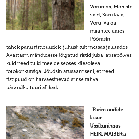
Võrumaa, Mõniste
Uudised 10227 (2014)
vald, Saru kyla,
Uudised 10226 (2013)
Võru-Valga
Uudised 10225 (2012)
maantee ääres.
Pöörasin
Uudised 10224 (2011)
tähelepanu ristipuudele juhuslikult metsas jalutades.
Uudised 10223 (2010)
Avastasin mändidesse lõigatud ristid juba lapsepõlves,
Kuud
kuid need tulid meelde seoses käesoleva
fotokonkursiga. Jõudsin arusaamiseni, et need
Pyhad
ristipuud on harvaesinevad siinse rahva
Suvistepühad Tammealuse hiies 19.05.2024
pärandkultuuri allikad.
Vanemad uudised
Uudised 10222 (2009)
Parim andide
Uudised 10221 (2008)
kuva:
Ussikuningas
Uudised 10220 (2007)
HEIKI MAIBERG