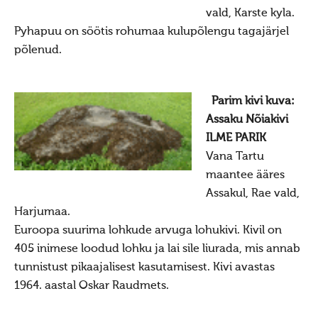
Hiite kuvavõistlus 2013
vald, Karste kyla.
Pyhapuu on söötis rohumaa kulupõlengu tagajärjel
Hiite kuvavõistlus 2013 lisa
põlenud.
Hiite kuvavõistlus 2012
Hiite kuvavõistlus 2012 lisa
Parim kivi kuva:
Hiite kuvavõistlus 2011
Assaku Nõiakivi
Hiite kuvavõistlus 2010
ILME PARIK
Vana Tartu
Hiite kuvavõistlus 2009
maantee ääres
Hiite kuvavõistlus 2008
Assakul, Rae vald,
Kuvad
Harjumaa.
Euroopa suurima lohkude arvuga lohukivi. Kivil on
Maardu hiis
405 inimese loodud lohku ja lai sile liurada, mis annab
Suvistepühad Tammealuse hiies
tunnistust pikaajalisest kasutamisest. Kivi avastas
Taevaskoda
1964. aastal Oskar Raudmets.
Virumaa hiied