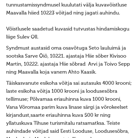
Jumiõie jutud
tunnustamissyndmusel kuulutati välja kuvavõistluse
Usuvabadus
Maavalla hiied 10223 võitjad ning jagati auhindu.
Kirikute ja koguduste seadus
Võistlusele saadetud kuvasid tutvustas hindamiskogu
Usuliste Yhenduste Ymarlaud
liige Sulev Oll.
Yldist
Syndmust austasid oma osavõtuga Seto lauluimä ja
Seadusandlus
sootska Sarve Õiõ, 10221. ajastaja Hiie sõber Kivisoo
Martin, 10222. ajastaja Hiie sõbrad Arvi ja Toivo Sepp
Koostöö
ning Maavalla koja vanem Ahto Kaasik.
Sõbrad ja koostööpartnerid
Täiskasvanute esikoha võitja sai autasuks 4000 krooni;
Maausk
laste esikoha võitja 1000 krooni ja loodusesõbra
Maausust
tellimuse; Põlvamaa eriauhinna kuva 1000 krooni,
Vana Võromaa parim kuva linase särgi ja võrokeelset
Maausust
kirjandust,saarte eriauhinna kuva 500 kr ning
Eluring
yllatuskuva Tihuse turismitalu ratsamatksa. Teiste
Elulaad
auhindade võitjad said Eesti Looduse, Loodusesõbra,