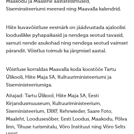
Maakodu ja Maalehe aastatellimused,
Ajastaeg
Siseminsiteeriumi meened ning Maavalla kalendrid.
Sirvide koostamisest
Maarahva pyhad
Hiite kuvavõistluse eesmärk on jäädvustada ajaloolisi
Kõik pyhad
looduslikke pyhapaikasid ja nendega seotud tavasid,
samuti nende asukohad ning nendega seotud vaimset
Sydakuu
pärandit. Võistlus toimub ka järgmisel aastal.
Radokuu
Urbekuu
Võistluse korraldas Maavalla koda koostöös Tartu
Mahlakuu
Ülikooli, Hiite Maja SA, Kultuuriministeeriumi ja
Siseministeeriumiga.
Lehekuu
Aitajad: Tartu Ülikool, Hiite Maja SA, Eesti
Pärnakuu
Kirjandusmuuseum, Kultuuriministeerium,
Heinakuu
Siseministeerium, ERKF, Kehrwieder, Saare Foto,
Põimukuu
Maaleht, Loodusesõber, Eesti Loodus, Maakodu, Põlva
linn, Tihuse turismitalu, Võro Instituut ning Võro Selts
Sygiskuu