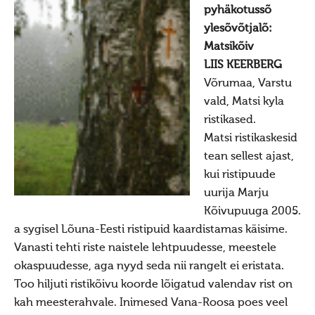
pyhäkotussõ
korjanduse
ylesõvõtjalõ:
Kontaktandmed jaluses /footer
Matsikõiv
LIIS KEERBERG
X
Võrumaa, Varstu
Otsi Maavalla Koja lehelt
vald, Matsi kyla
ristikased.
Matsi ristikaskesid
tean sellest ajast,
kui ristipuude
uurija Marju
Kõivupuuga 2005.
a sygisel Lõuna-Eesti ristipuid kaardistamas käisime.
Vanasti tehti riste naistele lehtpuudesse, meestele
okaspuudesse, aga nyyd seda nii rangelt ei eristata.
Too hiljuti ristikõivu koorde lõigatud valendav rist on
kah meesterahvale. Inimesed Vana-Roosa poes veel