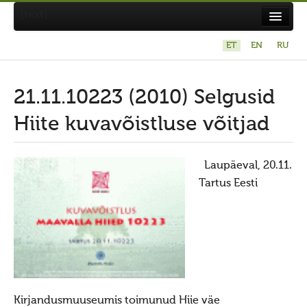
[text]
ET
EN
RU
Suvistepühad Tammealuse hiies 19.05.2024
Koda
21.11.10223 (2010) Selgusid
Taarausuliste ja Maausuliste Maavalla Koda
Hiite kuvavõistluse võitjad
Eetikakoodeks
Põhikiri
Laupäeval, 20.11.
Tartus Eesti
Aastaaruanded
Kuidas liituda kojaga?
Maavalla Koja juhtimine
Kohalikud kojad
Avaldused
Kirjandusmuuseumis toimunud Hiie väe