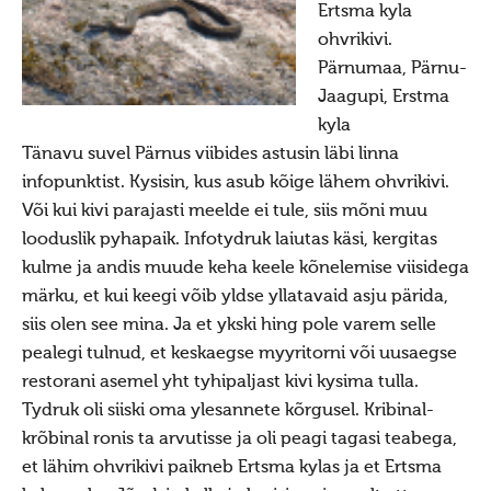
Uudised 10219 (2006)
Ertsma kyla
Uudised 10218 (2005)
ohvrikivi.
Pärnumaa, Pärnu-
Uudised 10217 (2004)
Jaagupi, Erstma
Uudised 10216 (2003)
kyla
Tänavu suvel Pärnus viibides astusin läbi linna
Uudised 10215 (2002)
infopunktist. Kysisin, kus asub kõige lähem ohvrikivi.
Press
Või kui kivi parajasti meelde ei tule, siis mõni muu
Teema: usuvabadus
looduslik pyhapaik. Infotydruk laiutas käsi, kergitas
kulme ja andis muude keha keele kõnelemise viisidega
Teema: Maavalla Koda
märku, et kui keegi võib yldse yllatavaid asju pärida,
Teema: maausk
siis olen see mina. Ja et ykski hing pole varem selle
Kuvavõistlused
pealegi tulnud, et keskaegse myyritorni või uusaegse
restorani asemel yht tyhipaljast kivi kysima tulla.
Hiite kuvavõistlus 2019
Tydruk oli siiski oma ylesannete kõrgusel. Kribinal-
Hiite kuvavõistlus 2019
krõbinal ronis ta arvutisse ja oli peagi tagasi teabega,
Hiite kuvavõistlus 2019 lisa
et lähim ohvrikivi paikneb Ertsma kylas ja et Ertsma