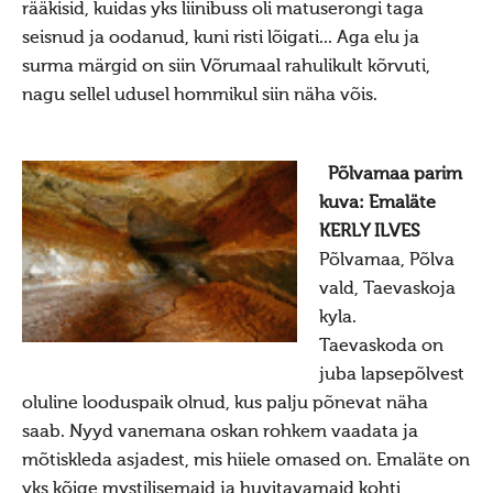
rääkisid, kuidas yks liinibuss oli matuserongi taga
seisnud ja oodanud, kuni risti lõigati... Aga elu ja
surma märgid on siin Võrumaal rahulikult kõrvuti,
nagu sellel udusel hommikul siin näha võis.
Põlvamaa parim
kuva: Emaläte
KERLY ILVES
Põlvamaa, Põlva
vald, Taevaskoja
kyla.
Taevaskoda on
juba lapsepõlvest
oluline looduspaik olnud, kus palju põnevat näha
saab. Nyyd vanemana oskan rohkem vaadata ja
mõtiskleda asjadest, mis hiiele omased on. Emaläte on
yks kõige mystilisemaid ja huvitavamaid kohti