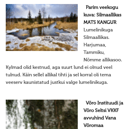
Elu-olu
Parim veekogu
kuva: Silmaallikas
Pyhad paigad
MATS KANGUR
Ohekatku hiiemägi
Lumelinikuga
Muhu pyhapaigad
Silmaallikas.
Harjumaa,
Võlla hiietamm
Tammiku,
Palukyla Hiiemägi
Nõmme allikasoo.
Syndmused
Kylmad olid kestnud, aga suurt lund ei olnud veel
tulnud. Käin sellel allikal tihti ja sel korral oli tema
Hiie vägi 10226
veeserv kaunistatud justkui valge lumelinikuga.
Hiie vägi 10225
Ebavere hiiepüha 28.10.10225
Võro Instituudi ja
Kontakt
Võro Seltsi VKKF
Suvistepühad Tammealuse hiies 19.05.2024
avvuhind Vana
Võromaa
Maavalla Koda kuulutab välja kodulehe uuendamise