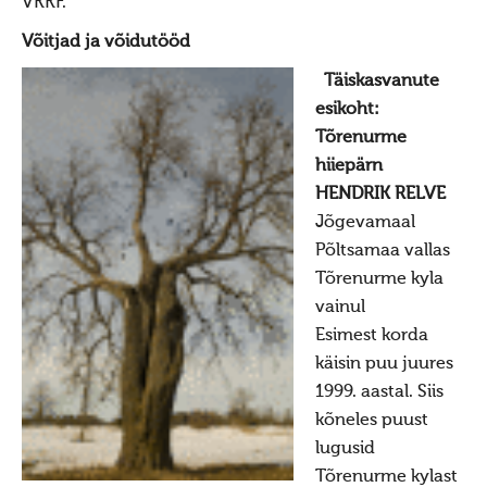
VKKF.
Porikuu
Võitjad ja võidutööd
Kooljakuu
Täiskasvanute
Jõulukuu
esikoht:
Liikuvad pyhad
Tõrenurme
hiiepärn
Taarausk
HENDRIK RELVE
Taarausust
Jõgevamaal
Taarausulistest. Kaupo Deemant
Põltsamaa vallas
Tõrenurme kyla
Kustas Utuste elutöö peatähiseid
vainul
Taaralastest ja Kustas Utuste kirjakogust. Küllo
Esimest korda
Arjakas
käisin puu juures
Hiis nr 2 (II pool)
1999. aastal. Siis
kõneles puust
Hiis nr 1
lugusid
Kirjad
Tõrenurme kylast