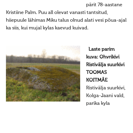
Hiis
pärit 78-aastane
Kristiine Palm. Puu all olevat vanasti tantsitud,
Hiitest
hiiepuule lähimas Miku talus olnud alati vesi põua-ajal
Hiitest
ka siis, kui mujal kylas kaevud kuivad.
Hiite ylevaatus
Hiite konverents
Laste parim
Dokumendid
kuva: Ohvrikivi
Ristivälja suurkivi
Pöördumine looduslike pühapaikade kaitseks
TOOMAS
Raamat "Looduslikud pühapaigad"
KOITMÄE
Hiied
Ristivälja suurkivi,
Kolga-Jaani vald,
Mahu kihelkond
parika kyla
Kunda Hiiemägi
Panga panga hiis
Kose kihelkond