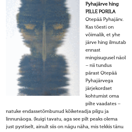
Pyhajärve hing
PILLE PORILA
Otepää Pyhajärv.
Kas tõesti on
võimalik, et yhe
järve hing ilmutab
ennast
mingisugusel näol
– nii tundus
pärast Otepää
Pyhajärvega
järjekordset
kohtumist oma
pilte vaadates –
natuke endassetõmbunud kõiketeadja pilgu ja
linnunäoga. (kuigi tavatu, aga see pilt peaks olema
just pystiselt, ainult siis on nägu näha, mis tekkis tänu