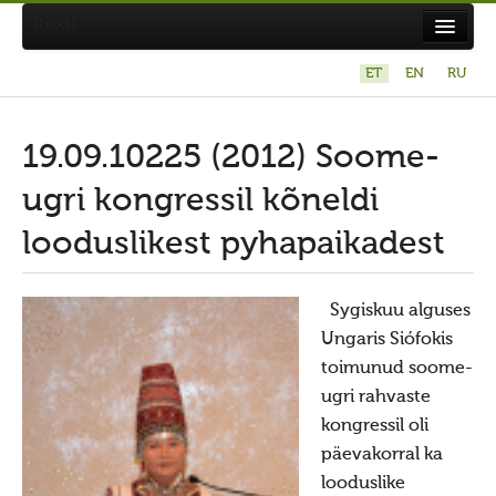
[text]
ET
EN
RU
Suvistepühad Tammealuse hiies 19.05.2024
Koda
19.09.10225 (2012) Soome-
Taarausuliste ja Maausuliste Maavalla Koda
ugri kongressil kõneldi
Eetikakoodeks
looduslikest pyhapaikadest
Põhikiri
Aastaaruanded
Sygiskuu alguses
Ungaris Siófokis
Kuidas liituda kojaga?
toimunud soome-
Maavalla Koja juhtimine
ugri rahvaste
Kohalikud kojad
kongressil oli
päevakorral ka
Avaldused
looduslike