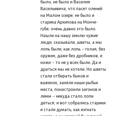
было, не было и Василия
Hiis
Васильевича, что пасет оленей
Hiitest
на Малом озере; не было и
Hiitest
старика Архипова на Монче-
губе; очень давно это было.
Hiite ylevaatus
Нашли на нашу землю чужие
Hiite konverents
люди, сказывали, шветы, а мы
Dokumendid
лопь были, как лопь – голая, без
оружия, даже без дробников, и
Pöördumine looduslike pühapaikade kaitseks
ножи – то не у всех были. Да и
Raamat "Looduslikud pühapaigad"
драться мы не хотели. Но шветы
стали отбирать быков и
Hiied
важенок, заняли наши рыбьи
Mahu kihelkond
места, понастроили загонов и
Kunda Hiiemägi
лемм – некуда стало лопи
деться; и вот собрались старики
Panga panga hiis
и стали думать, как изгнать
Kose kihelkond