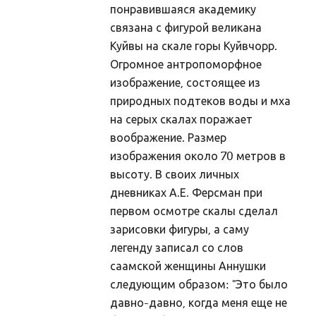
понравившаяся академику
Porikuu
связана с фигурой великана
Kooljakuu
Куйвы на скале горы Куйвчорр.
Jõulukuu
Огромное антропоморфное
изображение, состоящее из
Liikuvad pyhad
природных подтеков воды и мха
Taarausk
на серых скалах поражает
Taarausust
воображение. Размер
изображения около 70 метров в
Taarausulistest. Kaupo Deemant
высоту. В своих личных
Kustas Utuste elutöö peatähiseid
дневниках А.Е. Ферсман при
Taaralastest ja Kustas Utuste kirjakogust. Küllo
первом осмотре скалы сделал
Arjakas
зарисовки фигуры, а саму
легенду записал со слов
Hiis nr 2 (II pool)
саамской женщины Аннушки
Hiis nr 1
следующим образом: "Это было
Kirjad
давно-давно, когда меня еще не