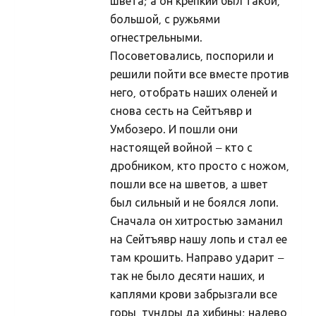
швета; а он крепкий был такой,
Haljala kihelkond
большой, с ружьями
огнестрельными.
Ebavere kihelkond
Посоветовались, поспорили и
Juelehtme kihelkond
решили пойти все вместе против
Maardu hiis
него, отобрать наших оленей и
снова сесть на Сейтъявр и
Palukyla Hiiemägi
Умбозеро. И пошли они
Hiie sõber
настоящей войной – кто с
Uudised/press
дробником, кто просто с ножом,
пошли все на шветов, а швет
Uudised
был сильный и не боялся лопи.
Uudised 10236 (2023)
Сначала он хитростью заманил
ILMUS MAAVALLA KALENDER 10237 (2024)
на Сейтъявр нашу лопь и стал ее
там крошить. Направо ударит –
Uudised 10230 (2017) kuni 10236 (2023)
так не было десяти наших, и
Uudised 10229 (2016)
каплями крови забрызгали все
Uudised 10228 (2015)
горы, тундры да хибины; налево