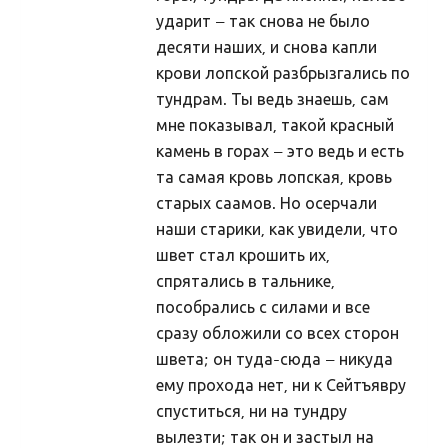
ударит – так снова не было
Uudised 10227 (2014)
десяти наших, и снова капли
Uudised 10226 (2013)
крови лопской разбрызгались по
Uudised 10225 (2012)
тундрам. Ты ведь знаешь, сам
мне показывал, такой красный
Uudised 10224 (2011)
камень в горах – это ведь и есть
Uudised 10223 (2010)
та самая кровь лопская, кровь
Kuud
старых саамов. Но осерчали
наши старики, как увидели, что
Pyhad
швет стал крошить их,
Suvistepühad Tammealuse hiies 19.05.2024
спрятались в тальнике,
пособрались с силами и все
Vanemad uudised
сразу обложили со всех сторон
Uudised 10222 (2009)
швета; он туда-сюда – никуда
Uudised 10221 (2008)
ему прохода нет, ни к Сейтъявру
спуститься, ни на тундру
Uudised 10220 (2007)
вылезти; так он и застыл на