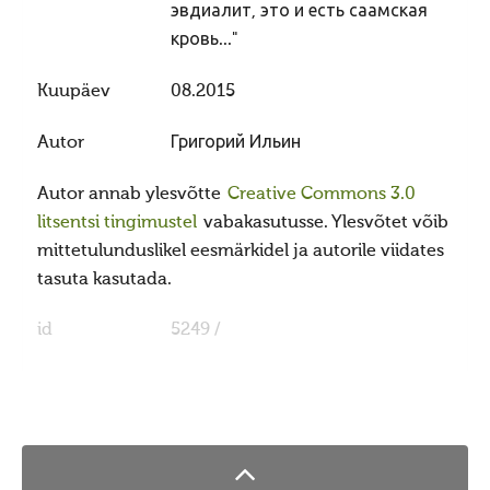
Saada oma kuva võistlusele
эвдиалит, это и есть саамская
кровь..."
Vanemad kuvavõistlused
Hiite kuvavõistlus 2018
Kuupäev
08.2015
Hiite kuvavõistlus 2018 lisa
Autor
Григорий Ильин
Hiite kuvavõistlus 2017
Autor annab ylesvõtte
Creative Commons 3.0
Hiite kuvavõistlus 2017 lisa
litsentsi tingimustel
vabakasutusse. Ylesvõtet võib
Hiite kuvavõistlus 2016
mittetulunduslikel eesmärkidel ja autorile viidates
Hiite kuvavõistlus 2016 lisa
tasuta kasutada.
Hiite kuvavõistlus 2015
id
5249 /
Hiite kuvavõistlus 2015 lisa
Hiite kuvavõistlus 2014
Hiite kuvavõistlus 2014 lisa
Hiite kuvavõistlus 2014 võitjad