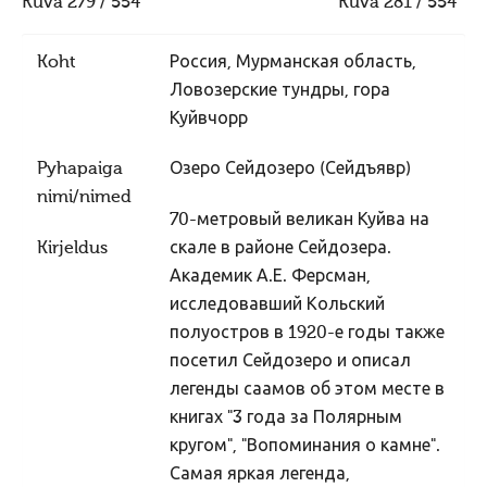
Kuva 279 / 554
Kuva 281 / 554
Ajastaeg
Sirvide koostamisest
Koht
Россия, Мурманская область,
Maarahva pyhad
Ловозерские тундры, гора
Куйвчорр
Kõik pyhad
Sydakuu
Pyhapaiga
Озеро Сейдозеро (Сейдъявр)
nimi/nimed
Radokuu
70-метровый великан Куйва на
Urbekuu
Kirjeldus
скале в районе Сейдозера.
Mahlakuu
Академик А.Е. Ферсман,
исследовавший Кольский
Lehekuu
полуостров в 1920-е годы также
Pärnakuu
посетил Сейдозеро и описал
Heinakuu
легенды саамов об этом месте в
книгах "3 года за Полярным
Põimukuu
кругом", "Вопоминания о камне".
Sygiskuu
Самая яркая легенда,