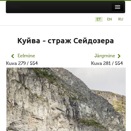
[text]
ET
EN
RU
Suvistepühad Tammealuse hiies 19.05.2024
Koda
Куйва - страж Сейдозера
Taarausuliste ja Maausuliste Maavalla Koda
Eelmine
Järgmine
Eetikakoodeks
Kuva 279 / 554
Kuva 281 / 554
Põhikiri
Aastaaruanded
Kuidas liituda kojaga?
Maavalla Koja juhtimine
Kohalikud kojad
Avaldused